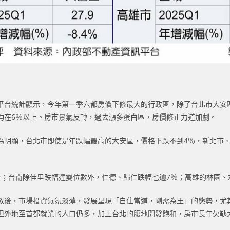
平台統計顯示，今年第一季六都房價下修最大的行政區，除了台北市大安區
均在6％以上。房市景氣反轉，過去漲多蛋白區，房價修正力道加劇。
為明顯，台北市即使是年跌幅最高的大安區，價格下跌不到4％，新北市
上；台南除佳里跌幅達雙位數外，仁德、歸仁跌幅也逾7％；高雄的林園、
斂後，市場投資氣氛淡薄，發展呈現「自住當道，剛需為王」的態勢，尤
但外地至首都就業的人口仍多，加上台北的腹地開發飽和，房市長年欠缺