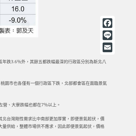
F
a
L
c
i
E
年跌3.6％外，其餘五都跌幅最深的行政區分別為新北八
e
n
m
b
e
a
o
、桃園市也各僅有一個行政區下跌，北部都會區在面臨景氣
i
o
l
k
左營、大寮跌幅也都在7％以上。
其北台灣剛性需求比中南部更加厚實，即便景氣起伏，價
大量供給，整體市場供不應求，因此即便景氣起伏，價格