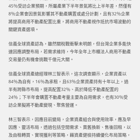
45％受訪企業預期，所屬產業下半年景氣將比上半年差，然僅有
8％企業會因景氣影響其不動產購置或處分計劃，且有32％企業
將提高商用不動產配置比重，將商用不動產視作抵抗市場波動的
關鍵資產選項。
信義全球資產認為，雖然關稅戰衝擊未明朗，但台灣企業多能快
速因應調整布局，若需求維持，今年全年上市櫃法人商用不動產
交易量仍有機會挑戰千億元大關。
信義全球資產總經理林三智表示，這次調查顯示，企業資產以
84％為自有，16％為承租，且63％企業資產持有十年以上，過
半有跨縣市布局，提高配置32％、高於降低不動產配置的
24％；下半年會購置不動產考量主要為自用需求，也有30％受
訪企業擬將不動產變現、聚焦營運。
林三智表示，因應目前變局，企業資產組合與使用效率，應及早
因應、靈活布局，透過包括空間需求、賣舊換新、售後回租，以
及由租轉買、實現獲利等策略，藉資產健檢持續優化布局策略，