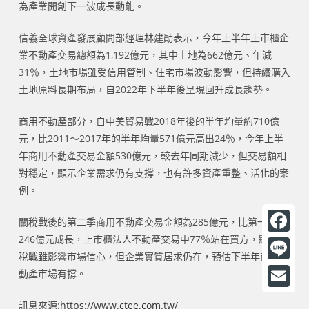
為產業開創下一波成長動能。
信義全球資產發展顧問部經理林建勛表示，今年上半年上市櫃企
業不動產交易總額為1,192億元，其中土地為662億元、年減
31％，土地市場雖受信用管制、住宅市場波動影響，但持續購入
土地原料長期布局，自2022年下半年後呈現回升成長趨勢。
商用不動產部分，自中美貿易戰2018年後的半年均量約710億
元，比2011～2017年的半年均量571億元高出24％，今年上半
年商用不動產交易金額530億元，較去年同期減少，但交易額相
對穩定，顯示企業需求仍有支撐，也有許多資產重整、活化的案
例。
關稅戰後的第二季商用不動產交易金額為285億元，比第一季的
246億元成長，上市櫃法人不動產交易中77％站在買方，顯示關
F
稅戰雖影響市場信心，但企業實質居求仍在，預估下半年商用不
a
L
動產市場有撐。
c
i
E
訊息來源:
https://www.ctee.com.tw/
e