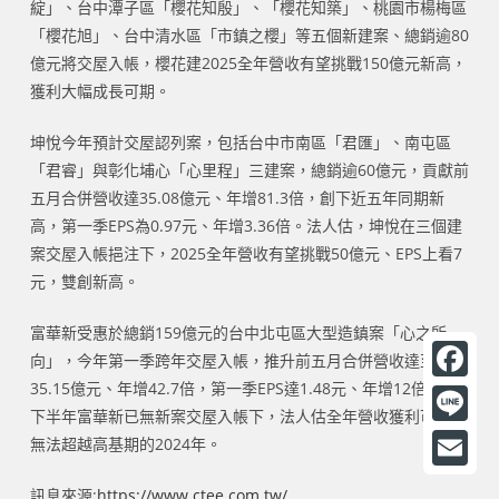
綻」、台中潭子區「櫻花知殷」、「櫻花知築」、桃園市楊梅區
「櫻花旭」、台中清水區「市鎮之櫻」等五個新建案、總銷逾80
億元將交屋入帳，櫻花建2025全年營收有望挑戰150億元新高，
獲利大幅成長可期。
坤悅今年預計交屋認列案，包括台中市南區「君匯」、南屯區
「君睿」與彰化埔心「心里程」三建案，總銷逾60億元，貢獻前
五月合併營收達35.08億元、年增81.3倍，創下近五年同期新
高，第一季EPS為0.97元、年增3.36倍。法人估，坤悅在三個建
案交屋入帳挹注下，2025全年營收有望挑戰50億元、EPS上看7
元，雙創新高。
富華新受惠於總銷159億元的台中北屯區大型造鎮案「心之所
向」，今年第一季跨年交屋入帳，推升前五月合併營收達至
35.15億元、年增42.7倍，第一季EPS達1.48元、年增12倍。惟
F
下半年富華新已無新案交屋入帳下，法人估全年營收獲利可能將
a
L
無法超越高基期的2024年。
c
i
E
訊息來源:
https://www.ctee.com.tw/