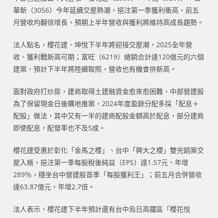
華新（3056）今年延續交屋熱潮，挹注第一季獲利衝高，前五
月營收均翻倍增長，預期上半年營收與獲利將維持高成長趨勢。
法人點名，櫻花建、坤悅下半年將迎接交屋潮，2025全年營
收、獲利戰新高可期；富旺（6219）總銷合計達120億元的六個
建案，預計下半年將陸續取照，營收也有機會拚新高。
面對政府打炒房，建商取得土建融資金愈來愈困難，中部營建股
為了保留現金日後購地推案，2024年度盈餘分配多採「配息＋
配股」做法，其中又有一半的建商配股金額高於配息，部分建商
即使配息，配發率也不及5成。
櫻花建受惠於彰化「金馬之櫻」、台中「興大之櫻」雙完銷案交
屋入帳，挹注第一季每股稅後純益（EPS）達1.57元、年增
289％，穩坐台中營建股首季「每股獲利王」；前五月合併營收
達63.87億元，年增2.7倍。
法人表示，櫻花建下半年預計還有台中烏日高鐵區「櫻花悅