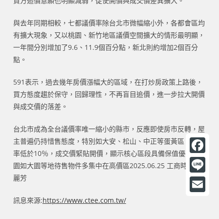
買方追價意願也明顯減弱，促使開價與成交價差異擴大。
與去年同期相較，七都議價率除台北市微幅縮小外，各都會區均
有擴大現象，又以桃園、新竹地區議價空間擴大的情形最明顯，
一年間分別增加了9.6、11.9個百分點，新北則約增加2個百分
點。
591表示，過去幾年房價漲幅大的區域，在打炒房政策上路後，
買方態度趨於保守，回歸理性，不再盲目追價，進一步拉大開價
與成交價的落差。
台北市成為全台議價率唯一縮小的縣市，反應即使房市反轉，屋
主普遍仍持惜售態度，特別如大安、松山、中正等蛋黃區，議價
率低於10％，成交價緊貼開價，顯示核心區段具備保值優勢。桃
F
園如大園等地待售物件多集中在高價區2025.06.25 工商時報 曾
a
麗芳
L
c
i
E
訊息來源:
https://www.ctee.com.tw/
e
n
m