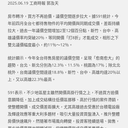
2025.06.19 工商時報 郭及天
房市轉冷，買方不再追價，議價空間逐步拉大。據591統計，今
年前四月全台七都待售物件的平均開價與同期成交價，差距持續
拉大，過去一年議價空間增加2至12個百分點，新竹、台中、高
雄議價率均突破20％，等同開價「打8折」才能成交，相形之下
雙北議價幅度最小，約11％～12％。
統計顯示，今年全台待售房屋的議價空間，呈現「愈南愈大」的
趨勢，台北、新北分別為12.3％、11.5％，桃園為17％；除北北
桃外，台南議價空間達達18.8％，新竹、台中、高雄均達20％以
上，又以高雄22.3％最高。
591表示，不少地區屋主雖然開價高掛行情之上，不過買方追價
意願降低，加上成交結構往低價區挪移、高於行情的案件滯銷，
使整體開價、成交價差距擴大，尤其高雄過去受惠於台積電設廠
及輝達效應等重大利多題材，吸引大量投資買盤湧入，推升整體
房價快速飆升，然隨著市場風向轉變，投資客陸續退場、拋售，