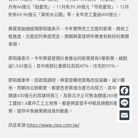
月有66億元「鉑愛悅」，11月有39.38億元「市政愛悅」，12月
則有69.96億元「美術水公園」等，全年完工量逾400億元。
興富發副總經理廖昭雄表示，今年實際完工交屋的新案，將依工
程進度、交屋認列季度而定，預期興富發明年應會有較好的業績
表現。
廖昭雄表示，今年興富發預計會推出的新案將有9筆新案，總銷
逾1,542億元，其中商辦比重將拉高到45％，住宅約55％。
廖昭雄重申，因政策調控，興富發購地策略改弦易轍，減少購
地，而朝向公辦都更、都更危老案或合建方向努力，其中可售金
額達430億元的高雄特貿三，及新北汐止可售金額達265億元的
F
工建段1.4萬坪乙工土地等，都是興富發手中較具規模的都更
a
案，提供中長線業績成長的動能。
L
c
i
訊息來源:
https://www.ctee.com.tw/
E
e
n
m