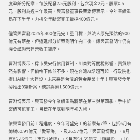
度盈餘分配案，每股配發2.5元股利，包含現金2元、股票0.5
元，股利為近三年最高。興富發董事長曹淵博表示，今年業績重
點在下半年，力拚全年新案完工量達400億元。
儘管興富發2025年400億元完工量目標，與法人原先預估的900
億元有落差，但遞延部分新案到明年完工後，讓興富發明年仍有
機會蟬聯營建營收王寶座。
曹淵博表示，房市受央行信用管制、川普對等關稅影響，買氣雖
然有影響、但價格下修並不多，現在台灣AI話題再起，行政院也
提出AI新十大建設，未來將是台灣的黃金產業十年！興富發今年
擬推出9筆新案，總銷將逾1,500億元。
曹淵博表示，興富發今年業績重點將落在第三與第四季，手中新
案儘可能完工，目標在年底到明年初入帳。
依興富發目前工程進度，今年可望完工的新案有7筆，包括6月有
總銷60.91億元「愛琴海」、及26.57億元「興富發博愛」，8月
有85.46億元「市政1號院」，9月有54.55億元「仰星殿」，10