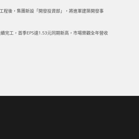
事工程後，集團新設「開發投資部」，將進軍建築開發事
陸續完工，首季EPS達1.53元同期新高，市場樂觀全年營收