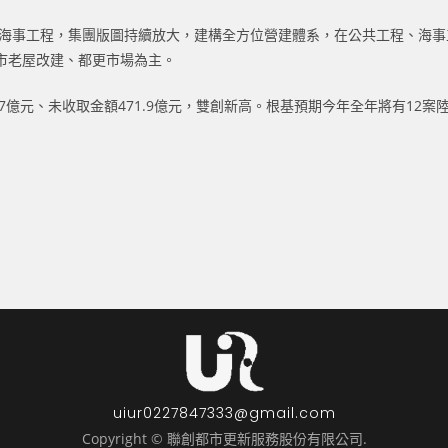
投入海事工程，集團版圖持續放大，建構全方位營建體系，在公共工程、海
市老屋改建、都更市場為主。
.7億元、未收取金額471.9億元，雙創新高。根基預期今年全年將有12案
uiur0227847333@gmail.com
Copyright © 聯創都市更新服務股份有限公司.