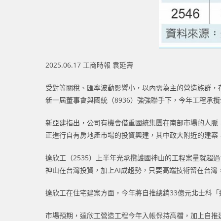
2025.06.17 工商時報 袁延壽
受對等關稅、匯率波動影響小，以內需為主的營造族群，在
新一屆董事會與國統（8936）強強聯手下，今年工程承
新亞建指出，公司有機會借重國統集團在南部市場的人脈，
正進行自有房地產市場的投資興建，其中政大附近的建案，
達欣工（2535）上半年光承攬護國神山的工程案量就超
神山在台灣投資，加上AI成趨勢，只要高端技術留在台灣
達欣工在住宅建案方面，今年將自推總銷33億元北士科「
市場預期，達欣工營造工程今年入帳保持高檔，加上自推