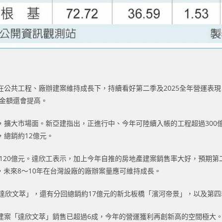
公共工程、廠辦建案維持成長下，持續看好第二季及2025全年營運表現。
攬金額還會提高。
擴大市場面。新亞建指出，正進行中、今年可陸續入帳的工程超過300
總銷約12億元。
過120億元。達欣工表示，加上今年自推的房地產建案銷售率大好，預期
，未來8～10年在台灣設廠的廠辦案量應可維持成長。
達欣文萃」，還有分回總銷約17億元的新北板橋「濱河帝景」，以及第四
建案「達欣文萃」銷售已超過6成，今年的營運獲利再創新高的空間極大