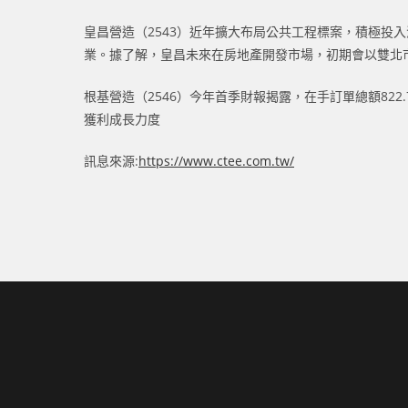
皇昌營造（2543）近年擴大布局公共工程標案，積極
業。據了解，皇昌未來在房地產開發市場，初期會以雙北
根基營造（2546）今年首季財報揭露，在手訂單總額822
獲利成長力度
訊息來源:
https://www.ctee.com.tw/