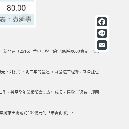
F
a
L
c
新亞建（2516）手中工程合約金額超過600億元，預期
i
E
e
n
m
b
e
億元。對於今、明二年的營運 ，除營造工程外，新亞建也
a
o
i
o
l
第二季、甚至全年業績都會比去年成長。達欣工認為，護國
k
季將推出總銷約130億元的「朱崙街案」。
。