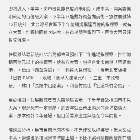
即將邁入下半年，房市景氣能見度尚未明朗，成本高、開案籌備
期較期的百億級大案，下半年只能戴好鋼盔向前衝。據住展雜誌
12日統計，北台灣都會區下半年總銷規模達百億的指標案，就有
八大案，惟獨桃園這次缺席，在市場競爭激烈下，百億大案只好
暫先沉潛。
住展雜誌最新統計北台灣都會區預計下半年進場指標案，推估總
銷百億元以上的指標案，就有八大案，包括台北市南港「築源南
港」，松山「西華璞園」、「科達大巨蛋案」，及新北市板橋
「日安 PARK」、永和「漢皇大陳單元6」、三重「市政帝
景」、林口「長耀中山路案」，和新竹寶山「宏道新竹帝寶」。
至於桃園，住展雜誌發言人陳炳辰表示，下半年獨缺桃園市不見
大案，現況恐有一定賣壓，於去年就已傳出消息的青埔指標大
案，原本預計今年登場，但目前看來應是無緣在今年問世。
陳炳辰分析，房市目前混沌不明，不乏建案以拖待變，但大案成
本高，籌備後多按照規畫時間上場，不比小案可隨機應變外在環