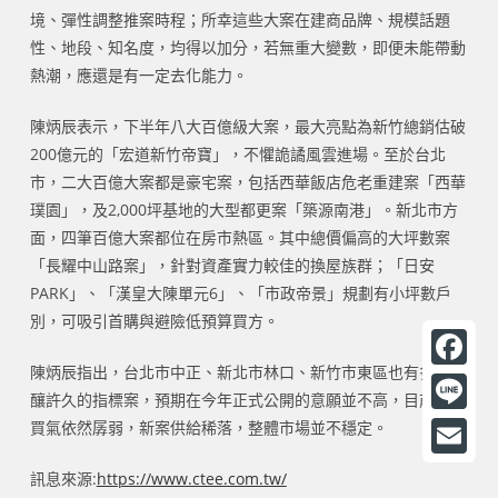
境、彈性調整推案時程；所幸這些大案在建商品牌、規模話題
性、地段、知名度，均得以加分，若無重大變數，即便未能帶動
熱潮，應還是有一定去化能力。
陳炳辰表示，下半年八大百億級大案，最大亮點為新竹總銷估破
200億元的「宏道新竹帝寶」，不懼詭譎風雲進場。至於台北
市，二大百億大案都是豪宅案，包括西華飯店危老重建案「西華
璞園」，及2,000坪基地的大型都更案「築源南港」。新北市方
面，四筆百億大案都位在房市熱區。其中總價偏高的大坪數案
「長耀中山路案」，針對資產實力較佳的換屋族群；「日安
PARK」、「漢皇大陳單元6」、「市政帝景」規劃有小坪數戶
別，可吸引首購與避險低預算買方。
陳炳辰指出，台北市中正、新北市林口、新竹市東區也有多筆醞
F
釀許久的指標案，預期在今年正式公開的意願並不高，目前房市
a
L
買氣依然孱弱，新案供給稀落，整體市場並不穩定。
c
i
E
訊息來源:
https://www.ctee.com.tw/
e
n