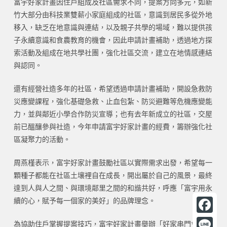
富宇好家計畫因住戶組成及社區需求不同，提案方向多元，如新
竹大部分由科技業雙薪小家庭組成的社區，意識到居民多從外地
移入，缺乏在地意識與連結，以及親子共學的場域，難以提供孩
子永續意識和食農教育的機會，因此申請計畫補助，透過地方探
索活動及組成在地共學社團，強化社區交流，建立在地情感連結
與認同。
還有經營社造多年的社區，希望透過申請計畫補助，開設急救防
災應變課程，強化基礎急救、止血包紮、防災避難等危機應變能
力，並與鄰近小學合作防災宣導；也有去年新成立的社區，交屋
前已醞釀參與社造，今年申請富宇好家計畫的經費，籌辦強化社
區凝聚力的活動。
周燕槿表示，富宇好家計畫鼓勵社區以實際需求出發，希望每一
顆種子都能在社區土壤裡自在成長，開出屬於自己的風景，最終
達到人與人之間、與環境鄰里之間的和諧共好，呼應「富宇用永
續的心，賦予每一個家的美好」的品牌理念。
F
為協助住戶掌握提案技巧，富宇好家計畫舉辦「好家串門會」，