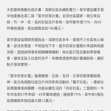
大型建商推動社造計畫，深耕社區永續影響力。富宇建設攜手富
宇地產推出第二屆「富宇好家計畫」支持社區圓夢，吸引來自
桃、竹、中、彰、投的社區住戶參與，收件數年增73％、共45
件審核通過，發出總獎金近186萬元。
富宇建設協理周燕槿指出，深耕社區多年，發現不少社區有心做
事，卻沒有管道、不知從何下手，富宇好家計畫簡化申請與核銷
流程，透過說明會和相關輔導機制，為社區打造互動和學習機
會，讓有志投入社造的住戶，有機會透過申請計畫補助款，讓好
點子落地實現。
「富宇好家計畫」推廣關懷、互助、支持、分享的鄰里團結精
神，區分為規劃社區住戶共同參與活動的「種子社區」，連結社
區周圍環境與團體、共創永續生活的「共好社區」二個類別。今
年共收到57件申請，45件審核通過，通過率79％，其中有5個社
區連續兩年抱回最大獎12萬元。