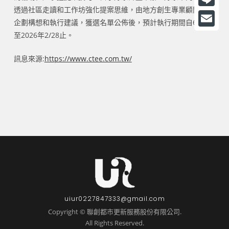
透過社區走讀和工作坊強化提案思維，由地方創生專業顧問提供
a
L
企劃構想和執行建議，獲選名單公佈後，預計執行期間自6/16起
c
i
E
至2026年2/28止。
e
n
m
訊息來源:
https://www.ctee.com.tw/
b
e
a
o
i
o
l
k
uiur0227847333@gmail.com
Copyright © 聯創都市更新服務股份有限公司.
All Rights Reserved.