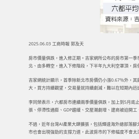
2025.06.03 工商時報 郭及天
房市價量俱跌，進入修正期。吉家網所公布的房市第一季
北、由多轉空，進入下修階段，下半年九大利空罩頂，房
吉家網統計顯示，首季除新北市房價仍小漲0.67％外，
大，買方持續觀望，交易量就持續劇減，難以在短期內迅
李同榮表示，六都房市連續兩季價量俱跌，加上到5月底
張、停滯性通膨、GDP趨緩、交屋潮劇增、建商被迫開
不過，近年台灣AI產業大肆擴張，包括輝達海外總部落
市也會出現強勁的支撐力道，此波房市的下修幅度不會太