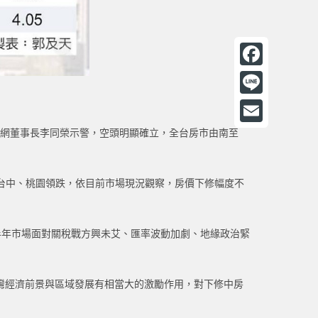
F
a
L
c
i
家網董事長李同榮示警，空頭明顯確立，全台房市由南至
E
e
n
m
b
e
a
為台中、桃園領跌，依目前市場現況觀察，房價下修幅度不
o
i
o
l
半年市場面對關稅戰方興未艾、匯率波動加劇、地緣政治緊
k
灣經濟前景與區域發展有相當大的激勵作用，對下修中房