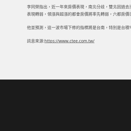
李同榮指出，近一年來房價表現，南北分歧，雙北因過去
表現轉弱，領漲與超漲的都會房價將率先轉弱，六都房價
他並預測，這一波市場下修的指標將是台南，特別是台積
訊息來源:
https://www.ctee.com.tw/