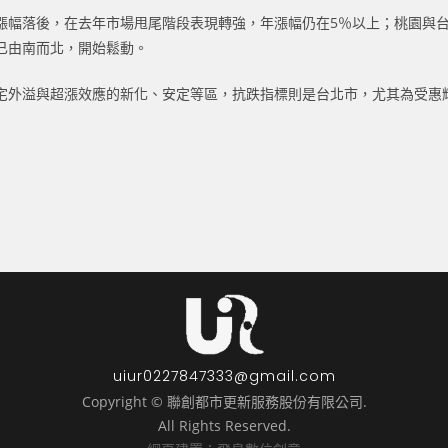
漲幅落後，在去年市場甩尾階段表現轉強，年漲幅仍在5％以上；桃園與台
已由南而北，開始鬆動。
宅外溢與超漲效應的新化、安定等區，抗跌指標則是台北市，尤其為受惠輝
uiur0227847333@gmail.com
Copyright © 聯創都市更新服務股份有限公司.
All Rights Reserved.