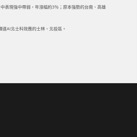
中表現強中帶弱，年漲幅約3％；原本強勢的台南、高雄
達AI北士科效應的士林、北投區。