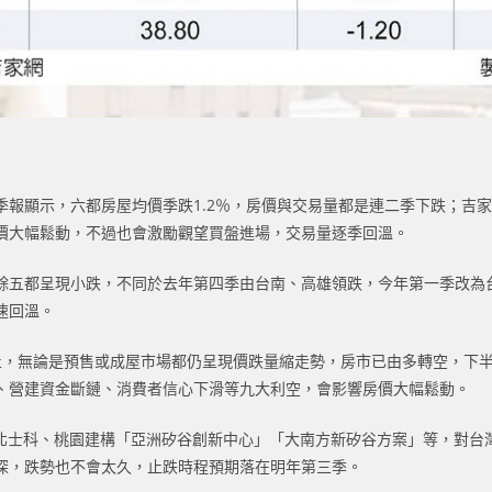
季報顯示，六都房屋均價季跌1.2％，房價與交易量都是連二季下跌；吉
價大幅鬆動，不過也會激勵觀望買盤進場，交易量逐季回溫。
其餘五都呈現小跌，不同於去年第四季由台南、高雄領跌，今年第一季改
速回溫。
止，無論是預售或成屋市場都仍呈現價跌量縮走勢，房市已由多轉空，下
工、營建資金斷鏈、消費者信心下滑等九大利空，會影響房價大幅鬆動。
腳北士科、桃園建構「亞洲矽谷創新中心」「大南方新矽谷方案」等，對台
深，跌勢也不會太久，止跌時程預期落在明年第三季。