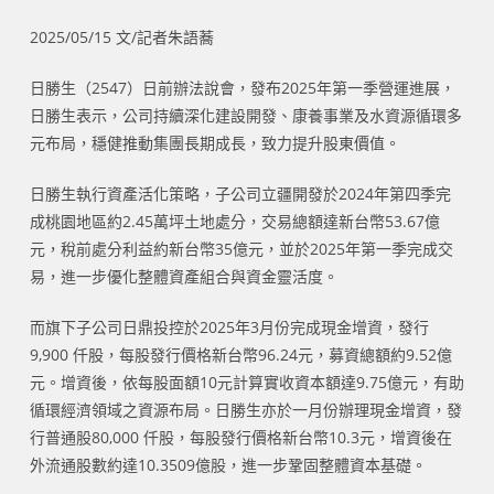
2025/05/15 文/記者朱語蕎
日勝生（2547）日前辦法說會，發布2025年第一季營運進展，
日勝生表示，公司持續深化建設開發、康養事業及水資源循環多
元布局，穩健推動集團長期成長，致力提升股東價值。
日勝生執行資產活化策略，子公司立疆開發於2024年第四季完
成桃園地區約2.45萬坪土地處分，交易總額達新台幣53.67億
元，稅前處分利益約新台幣35億元，並於2025年第一季完成交
易，進一步優化整體資產組合與資金靈活度。
而旗下子公司日鼎投控於2025年3月份完成現金增資，發行
9,900 仟股，每股發行價格新台幣96.24元，募資總額約9.52億
元。增資後，依每股面額10元計算實收資本額達9.75億元，有助
循環經濟領域之資源布局。日勝生亦於一月份辦理現金增資，發
行普通股80,000 仟股，每股發行價格新台幣10.3元，增資後在
外流通股數約達10.3509億股，進一步鞏固整體資本基礎。