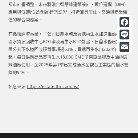
都市計畫調整。未來將融合智慧綠建築設計、數位建模（BIM）
應用與低碳(低蘊含碳)建築認證，打造兼具居住、交通與商業價
值的聯合開發案。
F
在循環經濟事業，子公司日鼎水務及寶鼎再生水加速推動桃園北
區水資源回收中心BOT案及再生水BTO計畫，日鼎水務已貢獻桃
a
L
園公共下水道回收接管率超過63%；寶鼎再生水自2024年第4季
c
i
E
起，每日供應高品質再生水18,000 CMD予南亞塑膠及中油桃園
e
n
煉油廠使用，至2025年第1季已完成通水至觀音工業區的輸水管
m
b
線約94%。
e
a
o
i
訊息來源:
https://estate.ltn.com.tw/
o
l
k