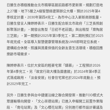
日勝生亦積極推動台北市精華區館前路都市更新案，規劃打造地
上27層、地下5層之A級智慧綠建築辦公大樓，預計2025年第4
季核定計畫，2030年第四4完工，為市中心注入嶄新商辦能量。
日勝生發言人陳婷婷表示，日勝生配合新北市政府「三芝長照創
新聚落計畫」，開發出售型「日初不老莊園」與出租型「樂陶居
三芝館」，第一期預計2025年第3季完工，第二期則預訂於2025
年底完成。全區導入智慧健康管理系統及UWB即時定位系統，
建構結合休閒、照護與資產保值的全齡友善生活環境，積極回應
樂齡市場需求。
陳婷婷表示，位於大安區的輕豪宅案「鑄慕」，工程預計2026
年第4季完工。另「故宮行政大樓及圖書館」於2024年第4季正
式落成啟用，「淡金安居」社會住宅案也於2024年底動土，預
計2029年完工。
另外，日勝生參與台中捷運沿線之聯合開發案，推動TOD模式大
眾運輸導向開發，「文心崇德站案」已進入申報開工前置作業階
段、「南屯站案」及「文心櫻花站案」分別進行都市設計審議及