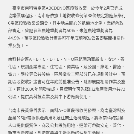
「臺南市南科特定區ABCDENO區段徵收案」於今年2月已完成
協議價購程序。南市府依據土地徵收條例第38條規定將陸續舉行
6場區段徵收案公聽會。其中地主關心的抵價地比例，業經內政
部審定，曾經參與農地重劃者為50%、未經農地重劃者為
44.5%，預期區段徵收計畫書可在年底前獲准公告即展開相關作
業及施工。
南科特定區A、B、C、D、E、N、O區範圍涵蓋新市、安定、善
化區，規劃產業專區、住宅區、商業區，及公園、綠地、醫療、
電力、學校等公共設施，區段徵收工程部分已在規劃設計中，預
期區段徵收計畫書可在年底前獲准公告，隨即展開相關作業及施
工，預計2030年開發完成，目標明年可先釋出2塊產業用地共73
公頃，提供高科技產業及其中下游廠商使用。
台南市長黃偉哲表示，南科A~O區段徵收開發案，為南臺灣科技
產業的S廊帶提供產業用地及住商生活機能區，將為南科的就業
人口提供優質住、商及公共設施用地，連帶可帶動安定、善化、
新市周邊發展，創造就業與生活平衡的理想生活圈。