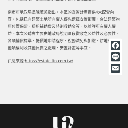
南市府地政局長陳淑美指出，本區的安置計畫提供4大配套內
容，包括已有建築土地所有權人優先選擇安置街廓、合法建築物
原位置保留、房租補助費及特別救助金等，以維護所有權人權
益。本次公聽會主要由地政局說明區段徵收之公益性及必要性、
各項補償標準、抵價地申請程序、稅務減免與扣繳、耕地租約或
他項權利及其他負擔之處理、安置計畫等事宜。
F
訊息來源:
https://estate.ltn.com.tw/
a
L
c
i
E
e
n
m
b
e
a
o
i
o
l
k