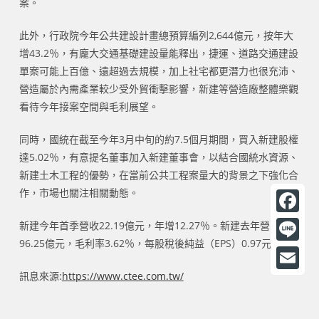
案。
此外，行政院今年公共建設計畫總預算編列2,644億元，按年大
增43.2％，有龐大交通基礎建設量能釋出，捷運、道路交通建設
單案可能上百億、遠超過去規模，加上社宅都更潛力也很充沛、
營造屬於內需產業較少受外貿衝擊影響，新建等營造廠整體樂觀
看待今年接案空間與毛利展望。
同時，國統在截至今年3月中旬的約7.5個月期間，買入新建股權
達5.02％，有意提名董事加入新建董事會，以結合國統水資源、
新建土木工程的優勢，在當前公共工程案量大的背景之下強化合
作，市場也關注相關動態。
F
新建今年首季營收22.19億元，年增12.27％。新建去年營收
96.25億元，毛利率3.62％，每股稅後純益（EPS）0.97元。
a
L
c
i
訊息來源:
https://www.ctee.com.tw/
E
e
n
m
b