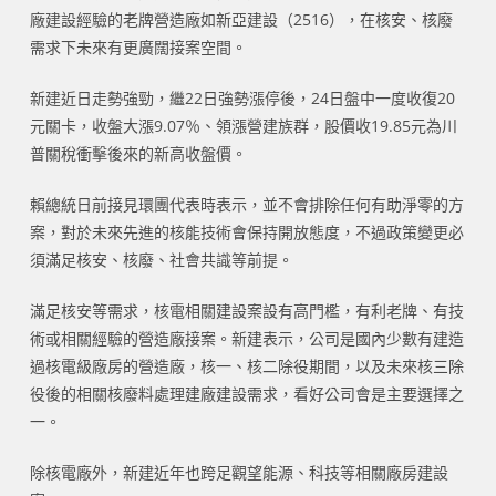
廠建設經驗的老牌營造廠如新亞建設（2516），在核安、核廢
需求下未來有更廣闊接案空間。
新建近日走勢強勁，繼22日強勢漲停後，24日盤中一度收復20
元關卡，收盤大漲9.07％、領漲營建族群，股價收19.85元為川
普關稅衝擊後來的新高收盤價。
賴總統日前接見環團代表時表示，並不會排除任何有助淨零的方
案，對於未來先進的核能技術會保持開放態度，不過政策變更必
須滿足核安、核廢、社會共識等前提。
滿足核安等需求，核電相關建設案設有高門檻，有利老牌、有技
術或相關經驗的營造廠接案。新建表示，公司是國內少數有建造
過核電級廠房的營造廠，核一、核二除役期間，以及未來核三除
役後的相關核廢料處理建廠建設需求，看好公司會是主要選擇之
一。
除核電廠外，新建近年也跨足觀望能源、科技等相關廠房建設