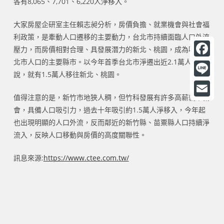
各有8,065、7,701、6,220人淨移入。
大家房屋企研室主任賴志昶分析，房價負擔、就業機會與社會福
利政策，是牽動人口遷移的主要動力，台北市持續面臨人口外流
壓力，而房價相對合理、具發展潛力的新北、桃園，成為吸納台
北市人口的主要縣市。以今年首季台北市淨遷出近2.1萬人來
F
說，就有1.5萬人移往新北、桃園。
a
L
c
值得注意的是，新竹市地狹人稠，但竹科發展有許多高薪就業機
i
E
會，具備人口吸引力，過去十年吸引約1.5萬人淨移入，今年起
e
n
m
也出現明顯的人口外流，反而鄰近的新竹縣、苗粟縣人口持續淨
b
e
流入，反映人口移動與房價的高度關聯性。
a
o
i
訊息來源:
https://www.ctee.com.tw/
o
l
k