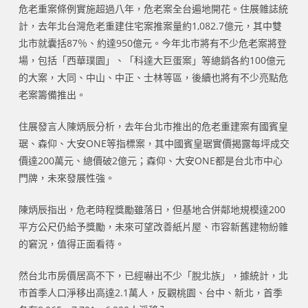
危老重案條例實施超過八年，危老案全台遍地開花。住展雜誌統
計，去年北台灣危老重建住宅案推案量約1,082.7億元，其中雙
北市就囊括87％、約達950億元。今年北市將有不少危老案將登
場，包括「西華璞園」、「科達大巨蛋案」等總銷各約100億元
的大案，大同、中山、中正、士林等區，後續也將有不少亮點危
老案籌備推出。
住展發言人陳炳辰分析，去年台北市推出的危老重建案有國賓皇
琚、森仰、大安ONE等指標案，其中國賓皇琚實價揭露每坪成交
價達200萬元、總價破2億元；森仰、大安ONE都是台北市中心
門牌，未來發展性強。
陳炳辰指出，危老時程獎勵雖落日，但基地合併鄰地規模達200
平方公尺仍給予獎勵，未來可望改善紙片屋、市容新舊建物紛雜
的窘況，值得正面看待。
然台北市房價居高不下，已經嚇出不少「脫北族」，據統計，北
市首季人口淨移出高達2.1萬人，反觀桃園、台中、新北，首季