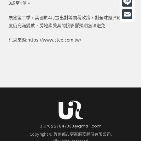
3成至1倍。
a
L
展望第二季，美國於4月提出對等關稅政策，對全球經濟影響程
c
i
E
度仍充滿變數，房地產受其間接影響預期無法避免。
e
n
m
b
訊息來源:
https://www.ctee.com.tw/
e
a
o
i
o
l
k
uiur0227847333@gmail.com
Copyright © 聯創都市更新服務股份有限公司.
All Rights Reserved.