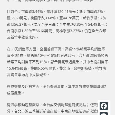
目前台北市季跌3.44％，每坪達120.41萬元；新北市季跌2％，
達68.50萬元；桃園季跌3.68％，至44.78萬元；新竹季漲3.7％
來到56.27萬元、為全台第三高；台中季漲3.85％至54.49萬元；
台南季漲1.89％至36.66萬元；高雄季漲3.27％，仍在全台六都
及新竹中敬陪末座。
在30天銷售率方面，全國普遍下滑，高達59％新案平均銷售率
賣不到1成，銷售率10％～15％的只占27％，合計高達86％預售
新案平均銷售率不到15％，顯示買氣衰退嚴重。其中台南銷售率
15.84％最高，桃園6.55％最低，雙北市、台中則持穩，桃竹南
高銷售率均為中大幅減少。
在成交量及戶數方面，全台普遍衰退，其中新竹成交量季減逾7
成最嚴重。
從四季移動趨勢觀察，全台成交價均超過前波高點；成交量部
分，台北市近三季接近前波高點，中南高地區超過前次波段高點
F