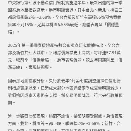
中央銀行第七波不動產信用管制實施逾半年，最新出爐的第一季
國泰房地產指數顯示，房市明顯衰退，其中台北、新北、桃園三
都房價季跌2％～3.68％，全台六都及新竹有高達86％預售案銷
售率不到15％，尤其以桃園6.55％最低，總體表現呈「價穩量
縮」。
2025年第一季國泰房地產指數公布調查研究數據指出，全台六
都及新竹共七大城市，平均房價續攀史上高點，每坪達57.91萬
元，較前季「價穩量縮」，房市表現偏弱，較去年同期則呈「價
漲量縮」，表現待觀察。
國泰房地產指數分析，央行於去年9月第七度調整選擇性信用管
制措施實施以來，已造成大部分地區連續兩季成交量明顯減少，
雖價格因成本因素仍有支撐，然交易明顯降溫，符合央行政策預
期。
進一步觀察七都表現，桃園不論價、量都明顯受衝擊。房價表現
方面，雙北、桃園等三都下跌，季跌幅2％～3.68％；新竹、台
中、台南、高雄較前季上漲，其中台中季漲3.85％較多。