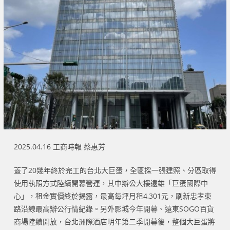
2025.04.16 工商時報 蔡惠芳
蓋了20幾年終於完工的台北大巨蛋，全區採一張建照、分區取得
使用執照方式陸續開幕營運，其中辦公大樓遠雄「巨蛋國際中
心」，租金實價終於揭露，最高每坪月租4,301元，刷新忠孝東
路沿線最高辦公行情紀錄。另外影城今年開幕、遠東SOGO百貨
商場陸續開放，台北洲際酒店明年第二季開幕後，整個大巨蛋將