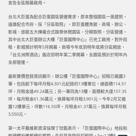
宣告全區開幕啟用。
台北大巨蛋為配合巨蛋園區營運需求，原本整個園區一張建照，
遠雄配合市府，採「分區取照」，即巨蛋體育館、商場、辦公、
影城、旅館五大棟複合式娛樂休閒園區，分開取照，分區營運。
其中台北大巨蛋辦公大樓「巨蛋國際中心」已完工啟用，對外招
租，影城預計明年5月開幕，商場今年底到明年底將分區開放，
「台北洲際酒店」飯店到明年第二季開幕，全園區預計於明年內
全部營運。
最新實價登錄資訊顯示，辦公樓「巨蛋國際中心」招租已揭露3
筆，包括創下每坪月租4,301元紀錄的13樓單位，總面積114.51
坪，月租金達49.24萬元；另一筆同為13樓，面積較大達157.35
坪，每月租金61.36萬元，換算每坪月租3,901元。今年2月又揭
露12樓單元，坪數116.55坪，月租金41.37萬元，換算每坪月租
3,550元。
第一太平戴維斯資深協理丁玟甄表示，「巨蛋國際中心」地段和
軟硬體設備都優於預期，先前早鳥階段招租時，5～12樓低樓層