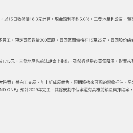
3元，以15日收盤價18.3元計算，現金殖利率約5.6％。三發地產也公
工，預定買回數量300萬股，買回區間價格在15至25元，買回股份總金
每股純益1.15元，三發地產先前法說會上指出，雖然近期房市買氣降溫，影
大院案」將完工交屋，加上新成屋銷售，預期將帶來可觀的營收挹注。另外
MOND ONE」預計2029年完工。其餘規劃中個案還有高雄前鎮區興邦段