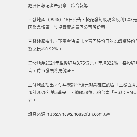
經濟日報記者朱曼寧／綜合報導
三發地產（9946）15日公告，擬配發每股現金股利1.0
因緊急情事，特提案實施買回公司股份案。
三發地產指出，董事會決議此次買回股份目的為轉讓股份予員
數之比率0.92％。
三發地產2024年稅後純益3.75億元，年增322％，
言，房市發展將更健全。
三發地產指出，今年總銷97億元的高雄仁武區「三發首席
預計2028年第3季完工，總銷38億元的台南「三發DIA
元。
訊息來源:
https://news.housefun.com.tw/