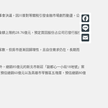
告，董事會決議，因川普對等關稅引發金融市場劇烈動盪，公司
F
額上限約28.76億元，預定買回股份占公司已發行股份總
a
L
c
i
E
e
響來客數，但房市逐漸回歸理性，且自住需求仍在，長期而
n
m
b
e
a
o
，總銷85億元的新北市新莊「副都心一小段18地號」案
i
o
案，預估總銷60億元以及高雄市苓雅區五塊厝，預估總銷80億
l
k