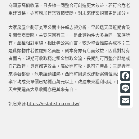
商願意高價收購，且多棟一同整合可創造更大效益，若符合危老
重建資格，亦可增加建築容積獎勵，對未來建案規畫更是加分。
大家房屋企劃研究室公關主任賴志昶分析，早起透天厝近期會吸
引開發商青睞，主要原因有三，一是此類物件大多為同一家族所
有，產權相對單純，相比老公寓而言，較少整合難度與成本；二
是此類物件若位處知名商圈，則本身亦有店面效益，因此對持有
者而言，短期可收取穩定租金賺取金流，長期則可再整合鄰地或
自己改建，具有都更效益，屬於進可攻、退可守產品；三是近年
來隨著都更、危老議題加熱，西門町周邊改建新案價位高漲，新
案平均成交單價已站穩百萬元以上，改建未來獲利可期，因此透
F
天會受建商大舉收購亦是其來有自。
a
L
訊息來源:
https://estate.ltn.com.tw/
c
i
E
e
n
m
b
e
a
o