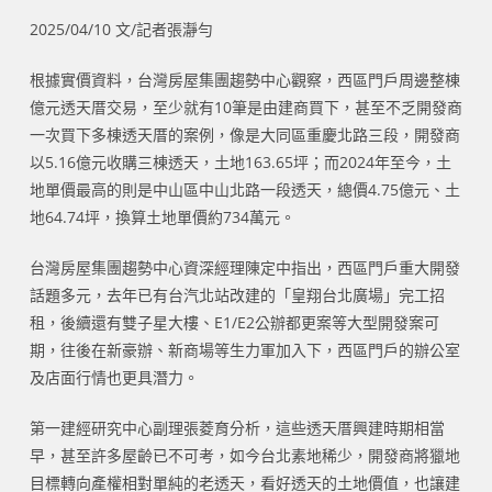
2025/04/10 文/記者張瀞勻
根據實價資料，台灣房屋集團趨勢中心觀察，西區門戶周邊整棟
億元透天厝交易，至少就有10筆是由建商買下，甚至不乏開發商
一次買下多棟透天厝的案例，像是大同區重慶北路三段，開發商
以5.16億元收購三棟透天，土地163.65坪；而2024年至今，土
地單價最高的則是中山區中山北路一段透天，總價4.75億元、土
地64.74坪，換算土地單價約734萬元。
台灣房屋集團趨勢中心資深經理陳定中指出，西區門戶重大開發
話題多元，去年已有台汽北站改建的「皇翔台北廣場」完工招
租，後續還有雙子星大樓、E1/E2公辦都更案等大型開發案可
期，往後在新豪辦、新商場等生力軍加入下，西區門戶的辦公室
及店面行情也更具潛力。
第一建經研究中心副理張菱育分析，這些透天厝興建時期相當
早，甚至許多屋齡已不可考，如今台北素地稀少，開發商將獵地
目標轉向產權相對單純的老透天，看好透天的土地價值，也讓建