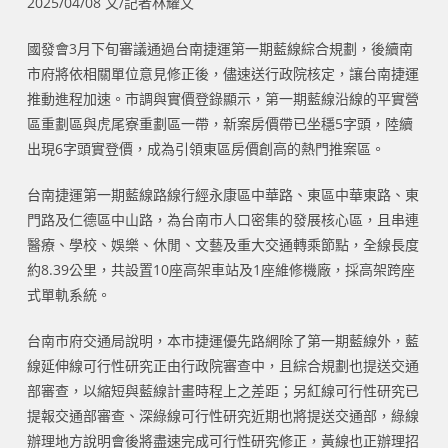
2025/04/08 文/記者林耀文
國發會3月下旬審議通過台南捷運第一期藍線綜合規劃，後續南
市府將依相關單位意見修正後，儘速送行政院核定，讓台南捷運
推動進程加速。市調與實價登錄顯示，第一期藍線沿線的平實營
區重劃區與虎尾寮重劃區一帶，新案房價帶已坐穩5字頭，陸續
出現6字頭實登價，成為引領東區房價創高的熱門推案區。
台南捷運第一期藍線路線行經永康區中華路、東區中華東路、東
門路及仁德區中山路，為台南市人口密集的發展核心區，且串連
醫療、學校、娛樂、休閒、文藝及重大交通轉乘節點，全線長度
約8.39公里，共設置10座高架車站及1座維修機廠，採高架跨座
式單軌系統。
台南市府交通局說明，本市捷運優先路網除了第一期藍線外，藍
線延伸線可行性研究正由行政院審查中，且綜合規劃也提送交通
部審查，以縮短與藍線計畫時程上之差距；另紅線可行性研究已
提報交通部審查、深綠線可行性研究近期也將提送交通部，綠線
辦理地方說明會後將盡速完成可行性研究修正，黃線也正辦理招