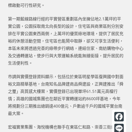
標啟動可行性研究。
第一期藍線路線行經的平實營區重劃區內坐擁佔地2.1萬坪的平
實公園，公園採取南北向長型的設計，住宅區與商業區則分別安
排在平實公園東西兩側，上萬坪的優質綠地環境，提供了居民充
裕的休憩活動空間，住宅區也能鬧中取靜，卻又可享生活便利，
本區未來將透過完善的綠帶步行網絡，連結住家、南紡購物中心
及交通轉運站，使步行與大眾運輸系統能無縫銜接，提升居民的
生活便利性。
市調與實價登錄資料顯示，包括位於東區明星學區復興國中對面
裕文路精華基地，台南知名品牌建商品舜建設，正興建推出「舜
之璽」高質感大樓案，實價登錄已出現單坪61.51萬元高檔行
情；高雄的國城集團也在鄰近平實轉運站約8600坪基地，今年
將規劃分三期推出總銷達400億元、戶數逾千戶的國城平實台南
最大案。
F
宏福實業集團、海悅機構也聯手在東區仁和路、崇善三街口推出