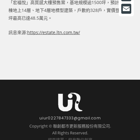
「宏福悅」高質感大樓預售案，基地規模逾1500坪，預計興建3
a
L
棟地上14層、地下4層地標型建築，戶數約328戶，實價登錄單
c
i
坪最高已達48.5萬元。
E
e
n
m
訊息來源:
https://estate.ltn.com.tw/
b
e
a
o
i
o
l
k
uiur0227847333@gmail.com
Copyright © 聯創都市更新服務股份有限公司.
All Rights Reserved.
網頁建置：飛鳥數位創意