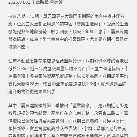
2025.04.02 工商時報 曾麗芳
擁有八期、13期、單元四等三大熱門重劃區的南台中掀共伴效
應，位於三大重劃區周邊的南屯區「豐樂生活圈」，受惠於生活
機能完熟與地段優勢，吸引國泰、順天、鉅虹、惠宇、麗晨等開
發商插旗，成為上半年南台中的推案熱區，尤其是八期推案熱度
持續不墜。
住商不動產七期南屯店協理黃盟翔分析，八期可供開發的素地已
低於10％，近三年成屋交易量年均不到百戶，屋主普遍惜售，市
場偶有釋出多為家族資產配置調整。以去年為例，八期成屋平均
去化天數僅28天，較台中全市銷售速度快1.6倍，買方遇到品牌
建商的物件更是果斷出手。
其中，麗晨建設預計第二季推出「豐業段案」，是八期近期少見
較具規模的預售新案，基地位在文心南五路、永春東二路口，籌
備階段已接獲區域客高度詢問；而八期已進場的「寶樺境溪行」
預售新案，實登揭露最高成交單價站上7字頭；緊鄰八期的單元
四重劃區，包括順天、喬立等開發商都有土地庫存，市場推估單