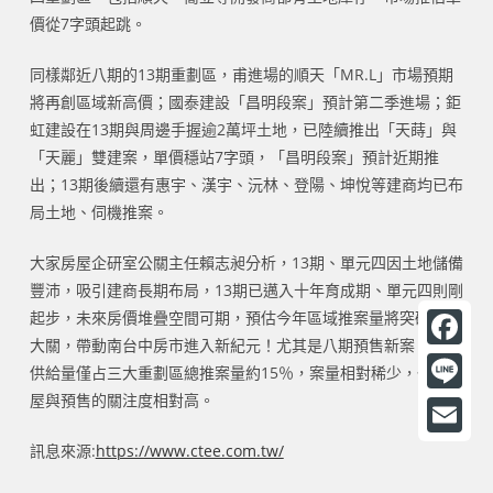
價從7字頭起跳。
同樣鄰近八期的13期重劃區，甫進場的順天「MR.L」市場預期
將再創區域新高價；國泰建設「昌明段案」預計第二季進場；鉅
虹建設在13期與周邊手握逾2萬坪土地，已陸續推出「天蒔」與
「天麗」雙建案，單價穩站7字頭，「昌明段案」預計近期推
出；13期後續還有惠宇、漢宇、沅林、登陽、坤悅等建商均已布
局土地、伺機推案。
大家房屋企研室公關主任賴志昶分析，13期、單元四因土地儲備
豐沛，吸引建商長期布局，13期已邁入十年育成期、單元四則剛
起步，未來房價堆疊空間可期，預估今年區域推案量將突破百億
大關，帶動南台中房市進入新紀元！尤其是八期預售新案，由於
F
供給量僅占三大重劃區總推案量約15％，案量相對稀少，也讓成
a
屋與預售的關注度相對高。
L
c
i
E
訊息來源:
https://www.ctee.com.tw/
e
n
m