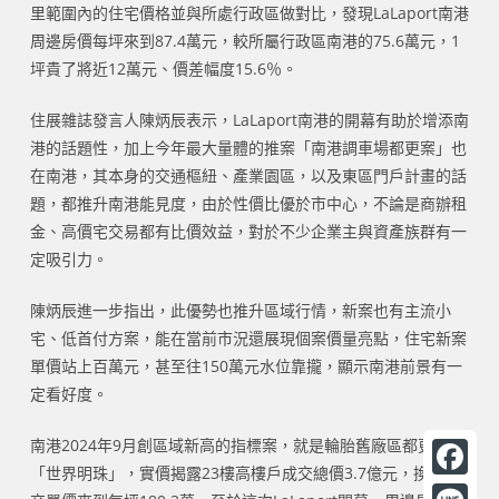
里範圍內的住宅價格並與所處行政區做對比，發現LaLaport南港
周邊房價每坪來到87.4萬元，較所屬行政區南港的75.6萬元，1
坪貴了將近12萬元、價差幅度15.6％。
住展雜誌發言人陳炳辰表示，LaLaport南港的開幕有助於增添南
港的話題性，加上今年最大量體的推案「南港調車場都更案」也
在南港，其本身的交通樞紐、產業園區，以及東區門戶計畫的話
題，都推升南港能見度，由於性價比優於市中心，不論是商辦租
金、高價宅交易都有比價效益，對於不少企業主與資產族群有一
定吸引力。
陳炳辰進一步指出，此優勢也推升區域行情，新案也有主流小
宅、低首付方案，能在當前市況還展現個案價量亮點，住宅新案
單價站上百萬元，甚至往150萬元水位靠攏，顯示南港前景有一
定看好度。
南港2024年9月創區域新高的指標案，就是輪胎舊廠區都更案
「世界明珠」，實價揭露23樓高樓戶成交總價3.7億元，換算成
F