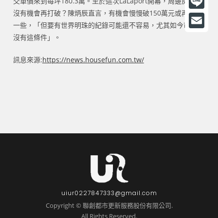
交單價來到每坪180.3萬。至於這次LaLaport開幕，周邊房價有
a
沒有機會再打破？陳炳辰直言，有機會慢慢破150萬元或再往高
L
一些，「但要有世界明珠的紀錄可能還不容易，尤其如今市況較
c
i
E
沒有這條件」。
e
n
m
b
訊息來源:
https://news.housefun.com.tw/
e
a
o
i
o
l
k
uiur0227847333@gmail.com
Copyright © 聯創都市更新服務股份有限公司.
All Rights Reserved.