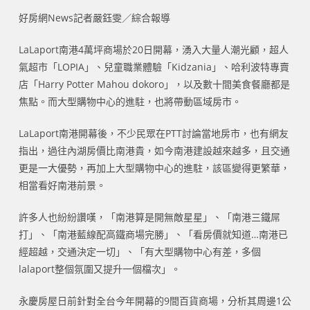
好房網News記者嚴鈺雯／綜合報導
LaLaport南港4萬坪商場於20日開幕，湧入大量人潮光顧，超人
氣超市「LOPIA」、兒童職業體驗「Kidzania」、哈利波特專賣
店「Harry Potter Mahou dokoro」，以及數十間美食餐廳都是
焦點。而大型購物中心的進駐，也將帶動區域房市。
LaLaport南港開幕後，不少民眾在PTT討論當地房市，也有網友
指出，過往內湖房價比南港貴，如今南港建設越來越多，且交通
更是一大優勢，再加上大型購物中心的進駐，該區變得更繁華，
相當看好南港前景。
許多人也紛紛讚嘆，「南港算是開無敵星星」、「南港三鐵屌
打」、「南港藍線配高鐵商場完勝」、「看房價就知道…南港已
經超越，交通決定一切」、「有大型購物中心有差，多個
lalaport整個氛圍又提升一個檔次」。
永慶房屋日前針對全台今年開幕的9間百貨商場，分析其周邊1公