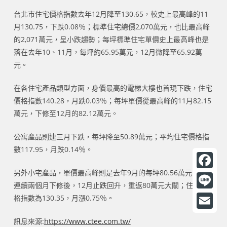
台北市住宅價格指數去年12月降至130.65，較史上最高峰的11
月130.75，下跌0.08％；標準住宅總價2,070萬元，也比最高峰
的2,071萬元，呈小跌趨勢；每坪標準住宅單價史上最高峰也是
落在去年10、11月，每坪約65.95萬元，12月微降至65.92萬
元。
在各住宅產品類型方面，身價最高的電梯大樓也首現下跌，住宅
價格指數140.28，月跌0.03％；每坪單價從最高峰的11月82.15
萬元，下修至12月的82.12萬元。
公寓產品則連三月下跌，每坪降至50.89萬元；平均住宅價格指
數117.95，月跌0.14％。
另外小宅產品，單價最高峰則是去年9月的每坪80.56萬元，歷經
F
連續兩個月下修後，12月止跌回升，重返80萬元大關；住宅價
a
L
格指數為130.35，月漲0.75％。
c
i
E
訊息來源:
https://www.ctee.com.tw/
e