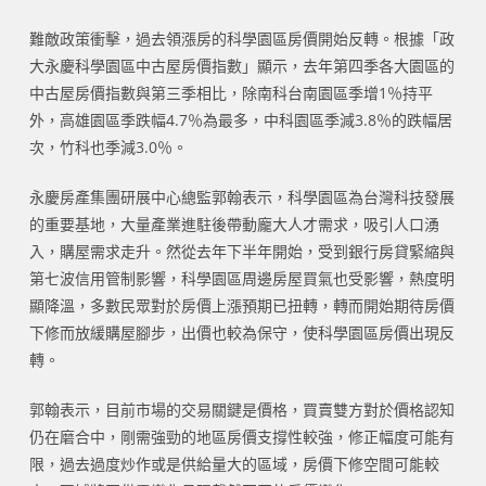
難敵政策衝擊，過去領漲房的科學園區房價開始反轉。根據「政
大永慶科學園區中古屋房價指數」顯示，去年第四季各大園區的
中古屋房價指數與第三季相比，除南科台南園區季增1％持平
外，高雄園區季跌幅4.7％為最多，中科園區季減3.8％的跌幅居
次，竹科也季減3.0％。
永慶房產集團研展中心總監郭翰表示，科學園區為台灣科技發展
的重要基地，大量產業進駐後帶動龐大人才需求，吸引人口湧
入，購屋需求走升。然從去年下半年開始，受到銀行房貸緊縮與
第七波信用管制影響，科學園區周邊房屋買氣也受影響，熱度明
顯降溫，多數民眾對於房價上漲預期已扭轉，轉而開始期待房價
下修而放緩購屋腳步，出價也較為保守，使科學園區房價出現反
轉。
郭翰表示，目前市場的交易關鍵是價格，買賣雙方對於價格認知
仍在磨合中，剛需強勁的地區房價支撐性較強，修正幅度可能有
限，過去過度炒作或是供給量大的區域，房價下修空間可能較