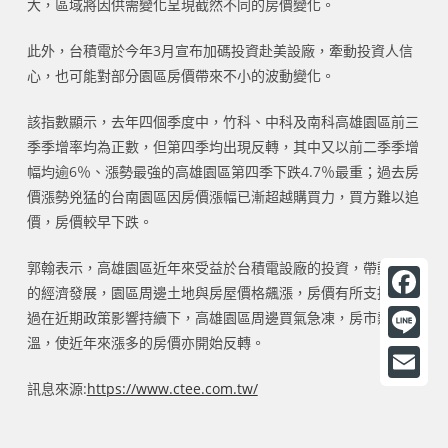
大，區域將因供需變化呈現截然不同的房價變化。
此外，台積電於今年3月宣布加碼投資赴美設廠，牽動投資人信
心，也可能對部分園區房價帶來不小的波動變化。
該指數顯示，去年四個季度中，竹科、中科及南科高雄園區前三
季季增率均為正數，但第四季均出現反轉，其中又以前二季季增
幅均逾6％、漲勢最強的高雄園區第四季下跌4.7％最重；過去房
價漲勢兇猛的台南園區因房價漲幅已漸超越購買力，買方難以追
價，房價較早下跌。
郭翰表示，高雄園區近年來受益於台積電設廠的投資，帶動當地
的經濟發展，園區周邊土地與房屋價格飆漲，房價有所支撐，不
F
過在近期政策影響持續下，高雄園區周邊買氣急凍，房市熱度降
溫，使近年來漲多的房價亦開始反轉。
a
L
c
i
訊息來源:
https://www.ctee.com.tw/
E
e
n
m
b