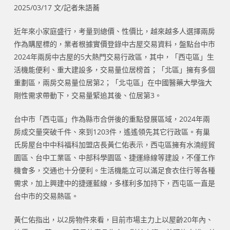
2025/03/17 文/記者朱語蕎
近年來小家庭盛行，考量到總價、性價比，越來越多人選擇兩房
作為購屋標的，業者根據實價登錄中古屋交易資料，盤點台中市
2024年兩房中古屋的5大熱門交易行政區，其中，「西屯區」生
活機能便利、重大建設多，交易量位居榜首；「北區」擁有多個
重劃區，兩房交易量位居第2；「北屯區」在中國醫藥大學強大
剛性需求帶動下，交易量緊追其後、位居第3。
台中市「西屯區」作為縣市合併後的重點發展區域，2024年兩
房成交量突破千件、來到1203件，遙遙領先其它行政區。有巢
氏房屋台中中科福科加盟店長黃仁佑表示，西屯區擁有水湳經貿
園區、台中工業區、中部科學園區、捷運綠線等建設，不僅工作
機會多，交通也十分便利。生活機能立可以滿足食衣住行等各種
需求，加上興建中的捷運藍線，多樣利多加持下，西屯區一直是
台中市的交易熱區。
黃仁佑指出，以2房物件來看，目前市場主力上以屋齡20年內、