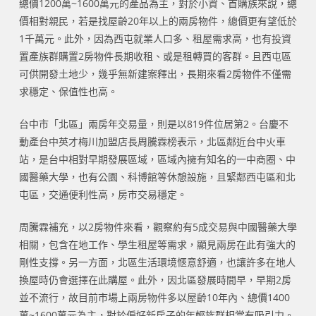
總價1200萬~1600萬元的產品為主，對於小資、首購族來說，總
價相對親民，若是找屋齡20年以上的兩房物件，總價更有望低於
1千萬元。此外，因為西屯就業人口多、租屋需求高，也有投資
置產族群購置2房物件長期收租、或是租轉買的客群。且西屯區
可供開發土地少，幾乎無新建案釋出，長期來看2房物件不僅需
求穩定、保值性也高。
台中市「北區」兩房年交易量，則是以819件位居第2。台慶不
動產台中英才梅川加盟店長周騰霖榜表示，北區鄰近台中火車
站，是台中相對早期發展區域，區域內擁有知名的一中商圈、中
國醫藥大學，也有公園、科博館等休憩設施，且緊鄰西屯區和北
屯區，交通便利性高，房市交易穩定。
周騰霖補充，以2房物件來看，觀察約有5成交易與中國醫藥大學
相關，包含在地工作、學生租屋等需求，顯見兩房在此有強大的
剛性支撐。另一方面，北區生活環境愜意舒適，也讓許多在地人
換屋時仍會選擇在此購屋。此外，因北區發展時間早，早期2房
並不流行，故目前市場上兩房物件多以屋齡10年內、總價1400
萬~1600萬元為主，對於偏好新房子的年輕族群相當有吸引力。