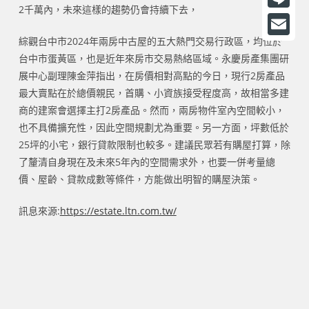
2千萬內，未來這樣的趨勢仍會持續下去，
a
L
c
i
綜觀台中市2024年兩房中古屋的五大熱門交易行政區，均位於
E
e
台中市蛋黃區，也是近年來房市交易熱絡區域。永慶房產集團研
n
m
展中心副理陳金萍指出，在房價相對高點的今日，現行2房產品
b
e
a
最大賣點在於總價親民，首購、小資族接受程度高，故相當多建
o
商的建案會選擇主打2房產品。然而，兩房物件室內空間較小，
i
o
也不具備擴充性，因此空間規劃尤為重要。另一方面，坪數低於
l
25坪的小宅，銀行貸款限制也較多。建議民眾若有購屋打算，除
k
了釐清自身現在及未來5年內的空間需求外，也要一併考量總
價、屋齡、貸款成數等條件，方能做出明智的購屋決策。
訊息來源:
https://estate.ltn.com.tw/