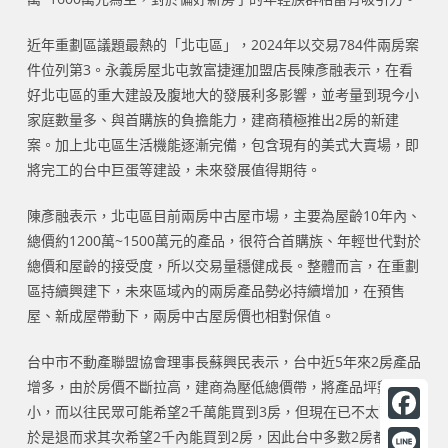
近年重劃區議題最熱的「北屯區」，2024年以交易784件兩房案
件位列第3。永義房屋北屯敦富捷運加盟店長陳彥融表示，在看
好北屯區的重大建設及腹地大的發展利多影響，並考量到現今小
家庭數量多、與首購族的負擔能力，建商積極推出2房的新建
案。加上北屯區生活機能逐漸完備，包含現有的美式大賣場，即
將完工的台中巨蛋等建設，未來發展值得期待。
陳彥融表示，北屯區目前兩房中古屋市場，主要為屋齡10年內、
總價約1200萬~1500萬元的產品，很符合首購族、年輕世代對於
總價和屋齡的接受度，所以交易量穩健成長。整體而言，在重劃
區持續興建下，未來區域內的兩房產品勢必持續增加，在預售
屋、新成屋帶動下，兩房中古屋房價也相對保值。
台中市不動產聯盟協會理事長蘇興民表示，台中近5年來2房產品
增多，由於房價不斷拉高，建商為壓低總價帶，將產品坪數縮
小，而以往民眾可能希望2千萬能買到3房，但現在已不太可能，
F
於是退而求其次希望2千內能買到2房，因此台中多數2房都壓在