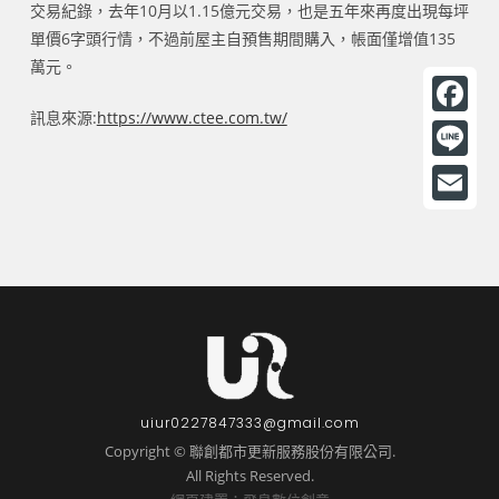
交易紀錄，去年10月以1.15億元交易，也是五年來再度出現每坪
單價6字頭行情，不過前屋主自預售期間購入，帳面僅增值135
萬元。
訊息來源:
https://www.ctee.com.tw/
F
a
L
c
i
E
e
n
m
b
e
a
o
i
o
l
k
uiur0227847333@gmail.com
Copyright © 聯創都市更新服務股份有限公司.
All Rights Reserved.