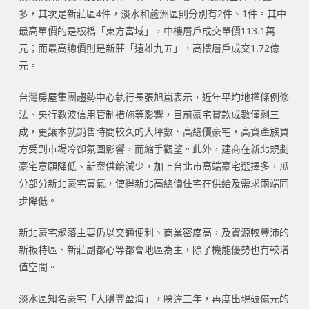
多，其次是新莊區4件，淡水和蘆洲區則分別有2件、1件。其中
最高單價的是板橋「東方富域」，中樓層戶成交單價113.1萬
元；而最高總價則是新莊「遠雄九五」，高樓層戶成交1.72億
元。
台灣房屋集團趨勢中心執行長張旭嵐表示，近年平均地權條例修
法、央行數波信用管制措施等影響，目前豪宅貸款成數僅剩三
成，更讓本就銷售時間較久的大坪數、高總價豪宅，高資產族買
方受到市場冷卻氛圍影響，而縮手觀望。此外，建商在新北規劃
豪宅意願降低、新案供給減少，加上台北市高端豪宅選擇多，瓜
分部分新北豪宅買氣，使得新北高總價住宅在供給及需求兩端同
步降低。
新北豪宅聚落主要仍以交通便利、商業密度高，及資源較豐沛的
新板特區、新莊副都心等都會地區為主，除了機能優勢也有較增
值空間。
淡水區知名豪宅「大隱豐盈海」，睽違三年，再度出現破億元的