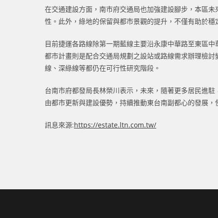
在交通建設方面，南市府交通局也加強建設腳步，本區未
性。此外，綠地的保留與都市景觀的提升，不僅有助於穩
目前捷運各路線除第一期藍線主要沿永康中華路至東區中
都市計畫則是配合交通局規劃之設站或路線需求辦理檢討
線、深綠線等都仍在可行性研究階段。
台南市府都發局長林榮川表示，未來，隨著更多居民進駐
由都市更新與建設優勢，持續推動東台南副都心的發展，
訊息來源:
https://estate.ltn.com.tw/