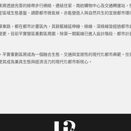
來將透過完善的綠帶步行網絡，連結住家、南紡購物中心及交通轉運站，
定區域生態基盤、調節都市微氣候，亦能營造人與自然共生的宜居都市環
華東路，都在都市計畫區內，其餘藍線延伸線、綠線、深綠線皆經過都市
變更，目前平實營區重劃區周圍，除第一期藍線已進入設計階段、都市計
，平實重劃區將成為一個融合生態、交通與宜居性的現代化都市典範。住
使其成為兼具生態與經濟活力的現代化都市新核心。