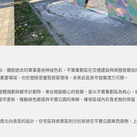
站，擺脫過去的軍事基地神祕色彩，平實重劃區在交通建設與商圈發展加
動重要場域，也形塑綠意優質居家環境，未來此區房市發展潛力可期。
整體規劃與都市計劃時，東台南副都心的發展，是以平實重劃區為核心，
都市更新，推動綠色廊道與平實公園的串聯，確保區域內珍貴老樹的保留
採取南北向長型的設計，住宅區與商業區則分別安排在平實公園東西兩側，