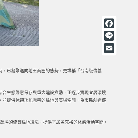
F
a
L
c
i
E
e
n
m
持，已凝聚邁向地王商圈的態勢，更堪稱「台南版信義
b
e
a
o
i
o
結合生態綠意保存與重大建設推動，正逐步實現宜居環境
l
，並提供休憩功能完善的綠地與廣場空間，為市民創造優
k
上萬坪的優質綠地環境，提供了居民充裕的休憩活動空間，