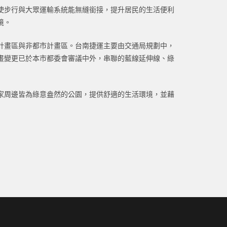
使步行與大眾運輸系統能無縫銜接，提升居民的生活便利
境。
計畫區與非都市計畫區。台南捷運主要由交通局規劃中，
畫變更已於本市都委會審議中外，串聯的藍線延伸線、綠
家周邊皆為綠意盎然的公園，提供舒適的生活環境，並藉