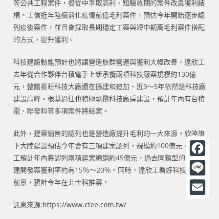
等公共工程案件，擬從中爭取高利、短驗收期的案件改良獲利結
構。工信近年陸續消化疫情前低毛利案件，預估今年開始逐步認
列疫後案件，並且會採取長期穩定工案與短中期高毛利案件搭配
的方式，提升獲利。
科技建設動能預計也將讓營造族群營運與獲利大幅改善，達欣工
去年從合作夥伴台積電手上新承攬兩項科技廠案規模約130億
元，整體看旺科技大廠還在擴建和追加、近3～5年依然是科技廠
建設高峰。根基過往也積極承攬科技廠房建設，預計年內有台積
電、聯發科等多項案件將結案。
此外，建案銷售的認列也是營造廠提升毛利的一大來源。欣陸旗
下大陸建設預估今年會有三項建案認列，規模約100億元。達欣
工預計年內將認列兩項建案總銷約45億元，過去同類型的自地自
F
建開發案獲利率約有15％～20％。同時，達欣工看好科技園區
a
前景，預計今年在北士科推案。
L
c
i
E
訊息來源:
https://www.ctee.com.tw/
e
n
m