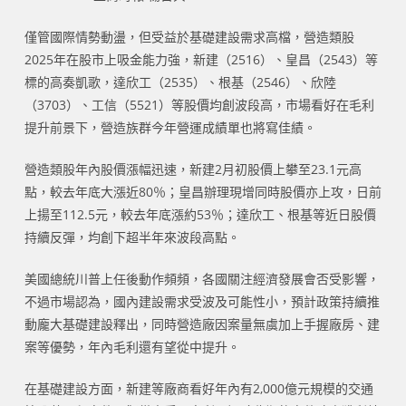
僅管國際情勢動盪，但受益於基礎建設需求高檔，營造類股
2025年在股市上吸金能力強，新建（2516）、皇昌（2543）等
標的高奏凱歌，達欣工（2535）、根基（2546）、欣陸
（3703）、工信（5521）等股價均創波段高，市場看好在毛利
提升前景下，營造族群今年營運成績單也將寫佳績。
營造類股年內股價漲幅迅速，新建2月初股價上攀至23.1元高
點，較去年底大漲近80％；皇昌辦理現增同時股價亦上攻，日前
上揚至112.5元，較去年底漲約53％；達欣工、根基等近日股價
持續反彈，均創下超半年來波段高點。
美國總統川普上任後動作頻頻，各國關注經濟發展會否受影響，
不過市場認為，國內建設需求受波及可能性小，預計政策持續推
動龐大基礎建設釋出，同時營造廠因案量無虞加上手握廠房、建
案等優勢，年內毛利還有望從中提升。
在基礎建設方面，新建等廠商看好年內有2,000億元規模的交通