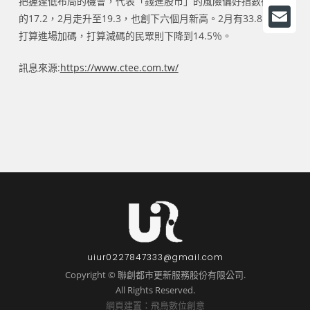
把握逢低布局的機會，代表「錢進股市」的風險偏好指數從1月
a
L
的17.2，2月走升至19.3，也創下六個月新高。2月有33.8％民眾
c
i
打算進場加碼，打算減碼的民眾則下降到14.5％。
E
e
n
m
訊息來源:
https://www.ctee.com.tw/
b
e
a
o
i
o
l
k
uiur0227847333@gmail.com
Copyright © 聯創都市更新服務股份有限公司.
All Rights Reserved.
網頁建置：飛鳥數位創意