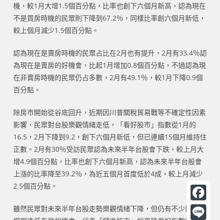
機，較1月大增1.5個百分點，比率也創下六個月新高，認為現在
不是買房時機的民眾則下降到67.2％，同樣比率創六個月新低，
較上個月減少1.5個百分點。
認為現在是賣房時機的民眾占比在2月也有提升，2月有33.4％認
為現在是賣房的好機會，比起1月增加0.8個百分點，不過認為現
在非賣房時機的民眾仍占多數，2月有49.1％，較1月下降0.9個
百分點。
除房市開始從谷底回升，近期因川普關稅貿易戰等不確定性因素
影響，民眾對台股樂觀情緒走低，「看好股市」指數從1月的
16.5，2月下降到9.2，創下六個月新低，但已連續15個月維持住
正數。2月有30％受訪民眾認為未來半年台股會下跌，較上月大
增4.9個百分點，比率也創下六個月新高，認為未來半年台股會
上漲的比率降至39.2％，為近五個月首度低於4成，較上月減少
2.5個百分點。
F
雖然民眾對未來半年台股走勢樂觀情緒下降，但仍有不少散戶想