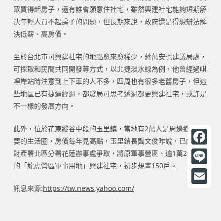
眾買得起房子，還有誰會願意住社宅，雖然興建社宅能夠短期解
決年輕人買不起房子的問題，但長期來說，政府還是得想辦法解
決低薪、高房價。
至於台北市可興建社宅的地點愈來愈稀少，蔣萬安也建議局處，
可採取和民間共同開發等方式，以北捷淡水線為例，他曾經過唭
哩岸站時注意到上下車的人不多，四周也有很多老舊房子，但這
些地區已有捷運經過，都發局可思考透過都更興建社宅，或許是
不一樣的發展方向。
此外，位於花東縱谷中段的玉里鎮，當地有2萬人是周邊鄉鎮主
要的生活圈，房價每年見高點，玉里鎮長龔文俊昨說，已向國有
F
財產署北區分署花蓮辦事處爭取，將原軍事營區、逾1萬2000坪
的「龍虎營區軍事用地」興建社宅，初步規畫150戶。
a
L
c
i
訊息來源:
https://tw.news.yahoo.com/
E
e
n
m
b
e