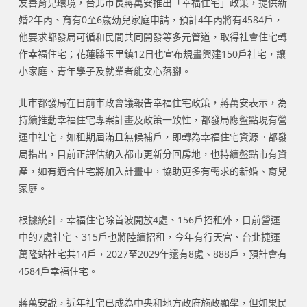
友善育兒環境，台北市長蔣萬安推出「幸福住宅」政策，提供新
婚2年內、育有0至6歲幼兒家庭申請，預計4年內將有4584戶，
他要求都發局可循和民間共同開發等多元管道，取得社會住宅轉
作幸福住宅；花蓮縣玉里鎮12日也宣布規畫興建150戶社宅，讓
小家庭、青年學子及就業者能安心落腳。
北市都發局在日前市政會議報告幸福住宅政策，蔣萬安表示，為
持續推動幸福住宅專案計畫及政策一致性，都發局應盤點現有營
運中社宅，如租期屆滿且無候補戶，即轉為幸福住宅資源。都發
局指出，目前正評估納入都市更新分回房地，也持續盤點市有資
產，如有適合住宅將加入計畫中，協助更多有需求的新婚、育兒
家庭。
根據統計，幸福住宅除首波開放4處、156戶招租外，目前營運
中的7處社宅、315戶也將陸續招租，今年有行天宮、台北捷運
萬隆站社宅共14戶，2027至2029年還有8處、888戶，預計會有
4584戶幸福住宅。
蔣萬安說，近年社宅已成為中央和地方政府施政顯學，但如果民