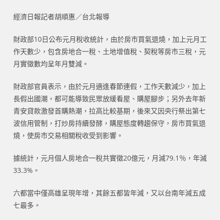
經濟日報記者胡順惠／台北報導
財政部10日公布元月稅收統計，由於房市買氣退燒，加上元月工
作天數少，包含房地合一稅、土地增值稅、契稅等房市三稅，元
月實徵數均呈年月雙減。
財政部官員表示，由於元月適逢春節連假，工作天數減少，加上
長假出國潮，都可能導致民眾放緩看屋、購屋腳步；另外去年新
青安貸款激發首購熱潮，拉高比較基期，後來又因央行祭出第七
波信用管制，打炒房持續發酵，購屋態度轉趨保守，房市買氣退
燒，使房市交易相關稅收受到影響。
據統計，元月個人房地合一稅共實徵20億元，月減79.1％，年減
33.3%。
六都當中僅高雄呈現年增，其餘五都皆年減，又以台南年減五成
七最多。