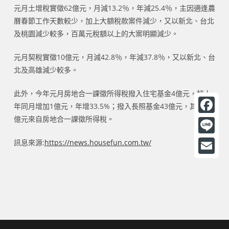
元月土增稅實徵62億元，月減13.2％，年減25.4％，主因適逢農
曆春節工作天數較少，加上大額稅款案件減少，又以新北、台北
及桃園減少較多，百萬元稅額以上的大案明顯減少。
元月契稅實徵10億元，月減42.8％，年減37.8％，又以新北、台
北及高雄減少較多。
此外，今年元月房地合一課徵所得稅撥入住宅基金4億元，較上
年同月增加1億元，年增33.5%；撥入長照基金43億元，其中15
億元來自房地合一課徵所得稅。
F
a
L
訊息來源:
https://news.housefun.com.tw/
c
i
E
e
n
m
b
e
a
o
i
o
l