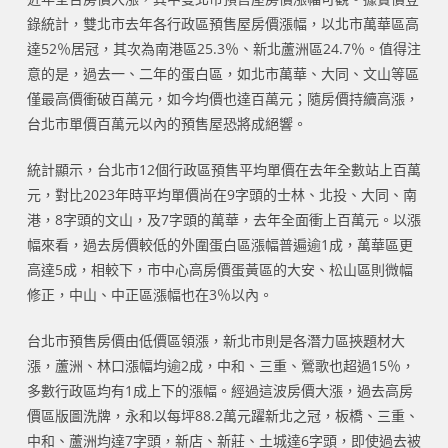
錄統計，雙北市去年各行政區預售屋房價漲幅，以北市萬華區高
達52％居冠，其次為南港區25.3％、新北蘆洲區24.7％。值得注
意的是，過去一、二年的蛋白區，如北市萬華、大同、文山等區
僅最高價衝破百萬元，如今均價也達百萬元；隨房價持續高漲，
台北市單價百萬元以內的預售屋恐將成絕響。
統計顯示，台北市12個行政區預售平均單價在去年全數站上百萬
元，對比2023年時平均單價尚在9字頭的士林、北投、大同、南
港，8字頭的文山，及7字頭的萬華，去年全面衝上百萬元。以漲
幅來看，過去房價較低的外圍蛋白區漲幅普遍逾1成，萬華區更
高達5成，相較下，市中心高房價蛋黃區的大安、松山區則微幅
修正，中山、中正區漲幅也在3％以內。
台北市預售房價由低價區領漲，新北市則是各潛力區挾題材大
漲，蘆洲、林口漲幅均逾2成，中和、三重、鶯歌也超過15％，
多數行政區均有1成上下的漲幅。經過這波房價大漲，過去高房
價區版圖洗牌，永和以每坪88.2萬元躍新北之冠，板橋、三重、
中和、蘆洲均達7字頭，新店、新莊、土城達6字頭，即使過去被