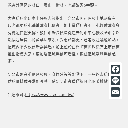
視為外圍區的林口、泰山、樹林，也都逼近6字頭。
大家房屋企研室主任賴志昶指出，台北市因可開發土地趨稀有，
危老都更的小基地建案比例高，加上造價居高不，小坪數建案多
有穩定買盤支撐，預售市場高價區從過去的市中心擴及全市；以
漲幅冠居雙北的萬華區來說，受惠於都更、危老改建議題加熱，
區域內不少改建新案興起，加上位於西門町商圈周邊有上市建商
推出指標大案，更加增區域房價可看性，致使區域整體房價起
漲。
新北市則在重劃區發展、交通建設等帶動下，一些過去房價被低
F
估的區域成長動能強勁，使新北市高房價版圖也跟著擴散。
a
L
訊息來源:
https://www.ctee.com.tw/
c
i
E
e
n
m
b
e
a
o