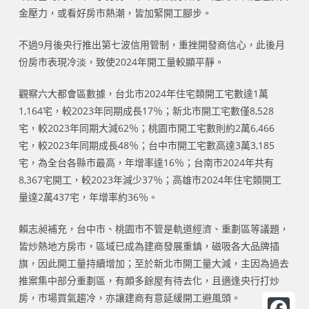
金壓力，或看好房市熱潮，皆加緊開工腳步。
不過9月後央行推出第七波信用管制，重挫開發商信心，此後月
份房市表現冷淡，致使2024年開工量較顯平靜。
觀察六大都會區數據，台北市2024年住宅類開工宅數達1萬
1,164宅，較2023年同期成長17％；新北市開工宅數僅8,528
宅，較2023年同期大減62％；桃園市開工宅數則約2萬6,466
宅，較2023年同期成長48％；台中市開工宅數高達3萬3,185
宅，為全台各縣市最高，年增率達16％；台南市2024年共有
8,367宅開工，較2023年減少37％；高雄市2024年住宅類開工
量達2萬437宅，年增率約36％。
賴志昶補充，台中市、桃園市不管是軌道經濟、重劃區等議題，
皆炒熱地方房市，區域已成為建商發展重鎮，磁吸各大品牌插
旗，因此開工量持續增加；至於新北市開工量大減，主因為過去
推案集中部分重劃區，有頗多餘屋有待去化，且適逢央行打炒
房，市場買氣趨冷，亦讓建商有意延緩開工避風頭。