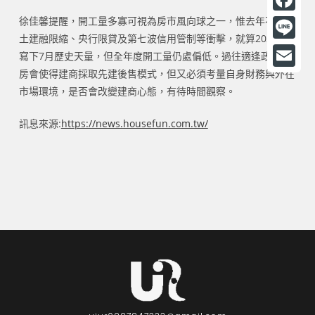
徐佳馨提醒，開工量多寡可視為房市風向球之一，惟去年不管是
F
土建融限縮、央行限貸及第七波信用管制等衝擊，就算2024年
a
L
寫下7月歷史天量，但全年度開工量仍處偏低。過往適逢政府打
c
i
房會使得建商採取先建後售模式，但又必須考量自身財務與外在
E
e
市場環境，是否會改變建商心態，有待時間觀察。
n
m
b
e
a
訊息來源:
https://news.housefun.com.tw/
o
i
o
l
k