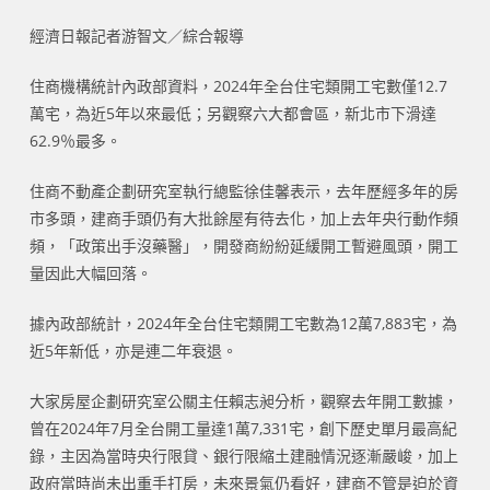
經濟日報記者游智文／綜合報導
住商機構統計內政部資料，2024年全台住宅類開工宅數僅12.7
萬宅，為近5年以來最低；另觀察六大都會區，新北市下滑達
62.9％最多。
住商不動產企劃研究室執行總監徐佳馨表示，去年歷經多年的房
市多頭，建商手頭仍有大批餘屋有待去化，加上去年央行動作頻
頻，「政策出手沒藥醫」，開發商紛紛延緩開工暫避風頭，開工
量因此大幅回落。
據內政部統計，2024年全台住宅類開工宅數為12萬7,883宅，為
近5年新低，亦是連二年衰退。
大家房屋企劃研究室公關主任賴志昶分析，觀察去年開工數據，
曾在2024年7月全台開工量達1萬7,331宅，創下歷史單月最高紀
錄，主因為當時央行限貸、銀行限縮土建融情況逐漸嚴峻，加上
政府當時尚未出重手打房，未來景氣仍看好，建商不管是迫於資