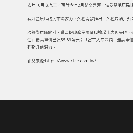
去年10月底完工，預計今年3月點交營運，備受當地居民
看好豐原區的房市爆發力，久樘開發推出「久樘雋陽」預
根據樂居網統計，豐富健康產業園區周邊房市表現亮眼，近一
仁」最高單價已達55.39萬元；「富宇大宅豐鼎」最高
強勁升值潛力。
訊息來源:
https://www.ctee.com.tw/