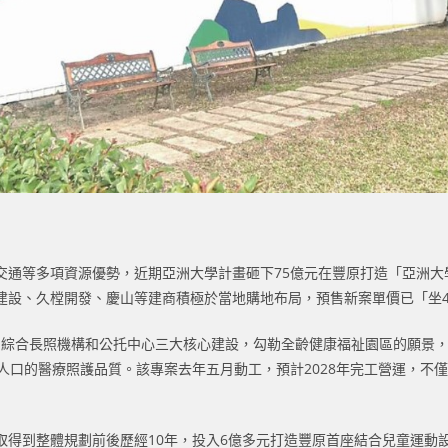
通等多項資源優勢，近期亞洲大學計畫砸下75億元在豐原打造「亞洲大學
建設、久樘開發、慶山等建商積極於當地購地布局，預售新案單價已「坐4
院、綜合長照機構和公托中心三大核心建設，勾勒全齡健康福祉園區的願景
人口的醫療照護品質。該專案去年五月動工，預計2028年完工營運，不
取得到整體規劃前後歷經10年，投入6億多元打造豐原首座結合兒童運動