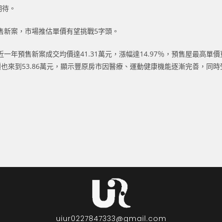
期待。
售新案，市場推估單價有望挑戰5字頭。
年預售新案成交均價達41.31萬元，漲幅達14.97％，預售屋最高單
單價也來到53.86萬元，顯示豐原房市因醫療、運動健康機能逐漸完善，
uiur0227847333@gmail.com