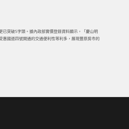
價更已突破5字頭。據內政部實價登錄資料顯示，「慶山明
同時受惠國道四號開通的交通便利性等利多，展現豐原房市的