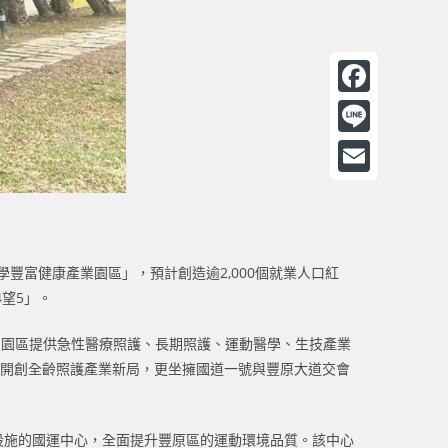
F
a
L
c
i
E
e
n
m
b
e
a
o
豐富健康產業園區」，預計創造逾2,000個就業人口紅
i
望5」。
o
l
k
，園區提供急性醫療照護、長期照護、運動醫學、生技產業
僅開創全齡照護產業新局，更坐擁國道一號與豐原大道交會
設施的國運中心，全面提升豐原區的運動環境品質。該中心