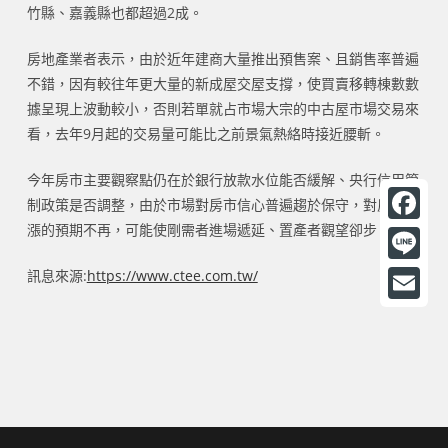
竹縣、嘉義縣也都超過2成。
房地產業者表示，由於近年建商大量推出預售案、且銷售率普遍
不錯，因有較往年更大量的新成屋交屋支撐，使買賣移轉棟數數
據呈現上波動較小，否則若單就占市場大宗的中古屋市場交易來
看，去年9月起的交易量可能比之前景氣熱絡時接近腰斬。
今年房市主要觀察點仍在於銀行放款水位能否緩解、央行信用管
制政策是否調整，由於市場對房市信心普遍趨於保守，對房價上
漲的預期不再，可能使剛需者進場遞延、置產者觀望卻步。
F
a
L
訊息來源:
https://www.ctee.com.tw/
c
i
E
e
n
m
b
e
a
o
i
o
l