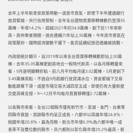
去年上半年新青安政策帶動一波房市買氣，即使下半年遭遇銀行
放貸緊縮、央行信用管制，全年全台建物買賣移轉棟數仍登頂35
萬棟、年增14.2％，超越2021年的34.8萬棟，創下近11年來新
高。房仲業者預期，過去連續六年站上30萬棟，今年房市景氣在
政策壓抑、國際經濟變數干擾下，能否延續紀錄恐遇嚴峻挑戰。
內政部統計顯示，自2019年以來全台買賣移轉棟數即站上30萬
棟，去年35.05萬棟更創房地合一稅時代新高，以各月移轉量來
看，9月是明顯轉折點，前八月平均每月達3.02萬棟，5月更創下
3.49萬棟高點，不過自9月起銀行放貸滿水位、資金緊縮下交易
動能跟著下滑，成屋市場交易大減四至五成，即使仍有大量新屋
交屋高峰支撐，9～12月平均每月買賣移轉僅2.72萬棟。
以各縣市來看，全台22個縣市僅有新竹市、澎湖、金門、台東等
四縣市衰退，其餘縣市均呈正成長，六都中以高雄年增24.8％、
桃園年增20.8％，最為亮眼，新北市年增6.9％為六都中唯一成
長率不及雙位數的縣市。非六都則以彰化縣年增29.2％最高，新