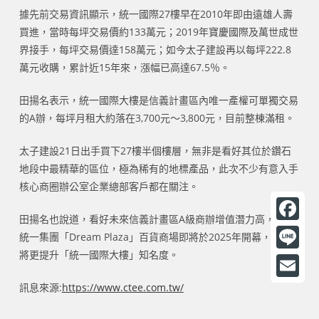
據先前交易資訊顯示，統一國際27樓早在2010年即由遠雄人壽
買進，當時每坪交易價約133萬元；2019年寶慶國際及萬世成世
界接手，每坪交易價達158萬元；如今太子建設再以每坪222.8
萬元收購，累計近15年來，漲幅已高達67.5％。
田揚名表示，統一國際大樓是信義計畫區內唯一產權可單獨交易
的A辦，每坪月租大約落在3,700元～3,800元，目前整棟滿租。
太子建設21日出手買下27樓半個樓層，無非是看好其位於鑽石
地段中最精華的區位，極為稀有的地標產品，此次不少有意入手
核心商圈辦公室企業總部客戶都在關注。
田揚名也說道，看好未來信義計畫區A級商辦增值潛力高，加上
F
統一集團「Dream Plaza」百貨商場即將於2025年開幕，預期
a
將更提升「統一國際大樓」知名度。
L
c
i
訊息來源:
https://www.ctee.com.tw/
E
e
n
m