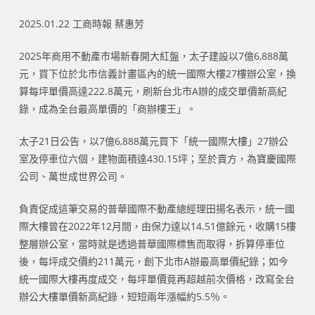
2025.01.22 工商時報 蔡惠芳
2025年商用不動產市場新春開大紅盤，太子建設以7億6,888萬
元，買下位於北市信義計畫區內的統一國際大樓27樓辦公室，換
算每坪單價高達222.8萬元，刷新台北市A辦的成交單價新高紀
錄，成為全台最高單價的「商辦樓王」。
太子21日公告，以7億6,888萬元買下「統一國際大樓」27辦公
室及停車位六個，建物面積達430.15坪；至於賣方，為寶慶國際
公司、萬世成世界公司。
負責促成這筆交易的普華國際不動產總經理田揚名表示，統一國
際大樓曾在2022年12月間，由保力達以14.51億餘元，收購15樓
整層辦公室，當時就是透過普華國際標售而取得，拆算停車位
後，每坪成交價約211萬元，創下北市A辦最高單價紀錄；如今
統一國際大樓再度成交，每坪單價竟再超越前次價格，改寫全台
辦公大樓單價新高紀錄，短短兩年漲幅約5.5％。