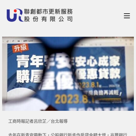
工商時報記者呂欣芷／台北報導
去年在新青安帶動下，公股銀行新承作房貸金額大增，兆豐銀行