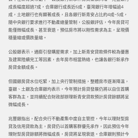
成長幅度超過7成，合庫銀行成長近6成，臺灣銀行年增幅逾4
成，土地銀行也有顯著成長，且各銀行新青安占比約4成~5成，
隨中央銀行要求進行不動產總量管制，公股銀評估，今年房貸可
能僅微幅成長、甚至衰退，預估房市將以剛性需求為主，呈現價
穩量縮或價跌量縮。
公股銀表示，通膨引發購屋需求，加上新青安貸款條件較為優惠
及建案陸續完工等因素，去年房市相當熱絡，也讓各銀行新承作
房貸金額成長。
但國銀房貸水位吃緊，加上央行管制措施，整體房市逐漸降溫，
臺銀、土銀及合庫銀均表示，今年預計房貸發展仍將以自住首購
客群為主，並持續配合財政部辦理新青安貸款預計房貸餘額將呈
微幅成長。
兆豐銀指出，配合央行不動產集中度自主管控，今年以理財型房
貸及信用貸款為主，房貸仍以首購客群優先承作，因此預估今年
理財型房貸餘額將微幅成長，房貸將呈現衰退。合庫銀則預計今