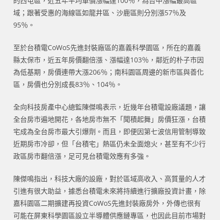
的西屯區，近五年平均單價漲幅達100％，為台中漲幅最高區
域；跟著受惠的海線區如龍井區、沙鹿區則分別漲57％及
95％。
至於台積電CoWoS先進封裝廠區的嘉義科學園區，所在的嘉義
縣太保市，近五年房價翻倍漲、漲幅達103％，鄰近的朴子市因
為低基期，房價連帶大漲206％；南科園區周邊的新市區與善化
區，房價也分別成長83％、104％。
全向科技房產中心總監陳傑鳴表示，近幾年台積電設廠議題，讓
全台房市遍地開花，各地房市無不「聞積起舞」房價狂漲，台積
宅成為全台房市最大引爆劑。而且，即便因第七波信用管制導致
近期房市冷卻，但「台積宅」熱區仍未全面熄火，甚至有不少行
政區房市翻倍漲，足可見台積電效應有多強。
陳傑鳴指出，科技大廠的設廠，對於區域高收入、高質量的人才
引進有很大助益，據悉台積電未來將持續進行擴廠投資計畫，除
嘉科園區二期擴建再投資CoWoS先進封裝廠房外，外傳也很有
可能在屏東科學園區設立半導體供應鏈專區，也因此目前市場對