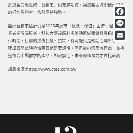
於這些受惠區的「台積宅」仍充滿期待，讓這些區域即便面對政
府打炒房利空，依然保持強勢。
F
雖然台積宅估計仍是2025年房市「抗跌、保值」主流，但房仲
a
L
業者提醒購屋者，科技大廠設廠利多帶動區域實質發展仍需要不
c
少時間，目前的房價狂飆、抗跌，有可能只是預期心理所導致，
i
E
建議買盤此時追價購買還是要謹慎，需盡量挑選品牌建商，並挑
e
n
m
選符合市場需求的產品，如耐震宅，未來保值潛力才會比較高。
b
e
a
o
訊息來源:
https://www.ctee.com.tw/
i
o
l
k