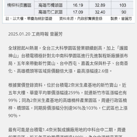
2025.01.20 工商時報 曾麗芳
全球掀起AI熱潮，全台三大科學園區營業額續創高，加上「護國
神山」台積電積極針對北中南科學園區進行先進製程新廠擴張布
局，五年來帶動新竹寶山、台中西屯、嘉義太保與朴子、台南善
化、高雄橋頭等區域房價翻倍大漲，最高漲幅達2.6倍。
根據實價登錄資料，位於台積電2奈米生產基地的新竹寶山，近
五年大樓、華廈平均單價漲幅達259％，就連新竹市區漲幅也有
99％；同為2奈米生產基地的高雄楠梓產業園區，周邊行政區楠
梓、橋頭區，同期房價漲幅分別達96％及103％，仁武區也上漲
90％。
最有可能是台積電1.4奈米製成擴廠用地的中科台中二期，周邊