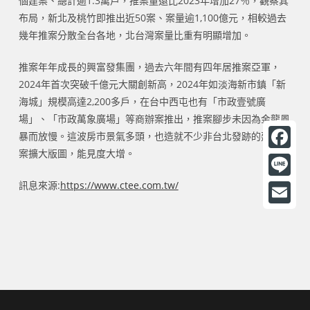
個建案、總計逾1.3萬戶，推案量還比2023年增加27％，觀察其
布局，新北及桃竹即推出近50案、案量逾1,100億元，相較過去
幾年推案分散全台各地，北台灣案量比重有明顯增加。
推案年年成長的興富發集團，過去六年間有四年居推案亞軍，
2024年首次突破千億元大關創新高，2024年如淡海新市鎮「新
海城」規模高達2,200多戶，在台中西屯也有「市政壹號廣
場」、「市政萬象廣場」等商辦案推出，推案腳步未因為金龍風
暴而放慢。這波房市景氣多頭，也造就不少非台北發跡的建商推
案擴大版圖，能見度大增。
F
a
訊息來源:
https://www.ctee.com.tw/
L
c
i
E
e
n
m
b
e
a
o
i
o
l