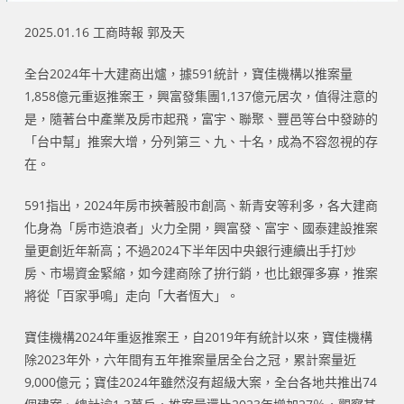
2025.01.16 工商時報 郭及天
全台2024年十大建商出爐，據591統計，寶佳機構以推案量
1,858億元重返推案王，興富發集團1,137億元居次，值得注意的
是，隨著台中產業及房市起飛，富宇、聯聚、豐邑等台中發跡的
「台中幫」推案大增，分列第三、九、十名，成為不容忽視的存
在。
591指出，2024年房市挾著股市創高、新青安等利多，各大建商
化身為「房市造浪者」火力全開，興富發、富宇、國泰建設推案
量更創近年新高；不過2024下半年因中央銀行連續出手打炒
房、市場資金緊縮，如今建商除了拚行銷，也比銀彈多寡，推案
將從「百家爭鳴」走向「大者恆大」。
寶佳機構2024年重返推案王，自2019年有統計以來，寶佳機構
除2023年外，六年間有五年推案量居全台之冠，累計案量近
9,000億元；寶佳2024年雖然沒有超級大案，全台各地共推出74