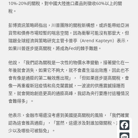
10%-20%的關稅，對中國大陸進口產品則徵收60%以上的關
稅。
彭博資訊策略師指出，川普團隊的關稅新構想，或許能帶給亞洲
貨幣和債券市場短暫的喘息空間，因為衝擊可能沒有那麼大，但
瑞銀全球經濟與策略研究主管卡普亭（Arend Kapteyn）表示，
如果川普逐步提高關稅，將成為Fed的棘手難題。
他說，「我們認為關稅是一次性的物價水準變動，接著變化在一
年後就會消失，如果它不夠大，就不會產生溢出效應，因此也不
會有像是通膨的第二輪效應出現」，「但如果逐步提高關稅，會
像一再重複新冠疫情和烏克蘭震撼，一波波的供應震撼接踵而
至，就會開始創造更高的通膨高峰，我認為央行要應付這種情況
會難得多」。
他表示，金融市場還沒考慮到美國提高關稅的風險，「我們確實
認為這會推高通膨」，「當然，這還涉及對誰加徵關稅、加徵多
少以及哪些可被豁免」。
F