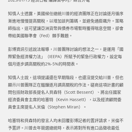
知情人士透露，美國候任總統川普的經濟團隊正在討論逐月循序
漸進地慢慢提高關稅，以增加談判籌碼，並避免通膨飆升。策略
師指出，這可望讓亞洲貨幣與債券市場暫時獲得喘息空間，卻會
帶給美國聯準會（Fed）棘手難題。
彭博資訊引述說法報導，川普團隊討論的想法之一，是運用「國
際緊急經濟權力法」（IEEPA）所賦予的緊急行政權力，設定每
個月逐步調高關稅約2%-5%的時間表。
知情人士說，這項提議還在早期階段，也還沒提交給川普，但也
顯示川普團隊正在醞釀逐月調高關稅的作法。磋商這項計畫的顧
問包括財政部長提名人貝森特（Scott Bessent）、將出任國家
經濟委員會主席的哈塞特（Kevin Hassett），以及經濟顧問委
員會主席提名人米倫（Stephen Miran）。
哈塞特和貝森特的發言人均未回覆彭博記者的置評請求，米倫不
予置評。川普去年競選總統時，表示將對所有進口品徵收最低