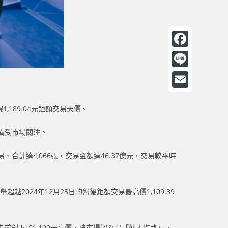
F
a
L
c
i
E
e
n
,189.04元鉅額交易天價。
m
b
e
a
，備受市場關注。
o
i
o
易、合計達4,066張，交易金額達46.37億元，交易較平時
l
k
超越2024年12月25日的盤後鉅額交易最高價1,109.39
破先前創下的1,100元高價，被市場認為是「仙人指路」。