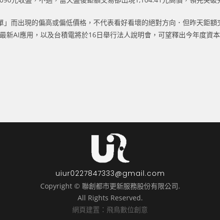
單」而出現的偏高或偏低價格，不代表看好看壞的絕對方向．但昨天鉅額
發表最新AI應用，以及台積電將於16日舉行法人說明會，可望釋出今年度資
uiur0227847333@gmail.com
Copyright © 聯創都市更新服務股份有限公司.
All Rights Reserved.
網頁建置：飛鳥數位創意