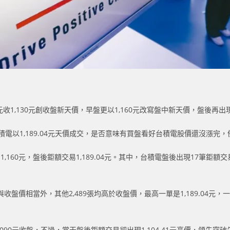
1,130元創收盤新天價，早盤更以1,160元改寫盤中新天價，盤後再出現1
電以1,189.04元天價成交，是否意味有買盤看好台積電股價還沒漲完
160元，盤後鉅額交易1,189.04元。其中，台積電盤後出現17筆鉅額交
收盤價相當外，其他2,489張均高於收盤價，最高一單是1,189.04元，一舉
,090元收盤，不過，當天盤後鉅額交易卻出現1,104.41元高價，領先突