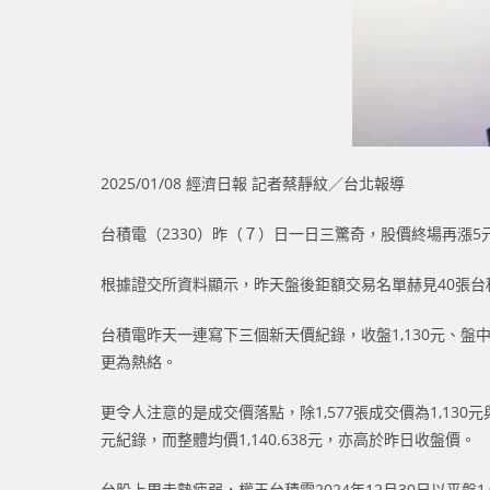
2025/01/08 經濟日報 記者蔡靜紋／台北報導
台積電（2330）昨（７）日一日三驚奇，股價終場再漲5元收
根據證交所資料顯示，昨天盤後鉅額交易名單赫見40張台積
台積電昨天一連寫下三個新天價紀錄，收盤1,130元、盤中1,
更為熱絡。
更令人注意的是成交價落點，除1,577張成交價為1,130元與
元紀錄，而整體均價1,140.638元，亦高於昨日收盤價。
台股上周走勢疲弱，權王台積電2024年12月30日以平盤1