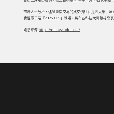
市場人士分析，儘管鉅額交易的成交價往往是因大單「湊
費性電子展「2025 CES」登場，將有各科技大廠競相
訊息來源:
https://money.udn.com/