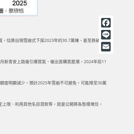
F
，估將出現雪崩式下探2023年的30.7萬棟，甚至跌破30
a
L
c
i
E
e
3年8月新青安上路後引爆買氣、催出首購買屋潮，2024年前11
n
m
b
e
a
o
額度明顯減少，預計2025年雪崩不可避免，可能降至30萬
i
o
l
k
法定上限、利用其他名目貸款等，就是公開將各態樣堵住，