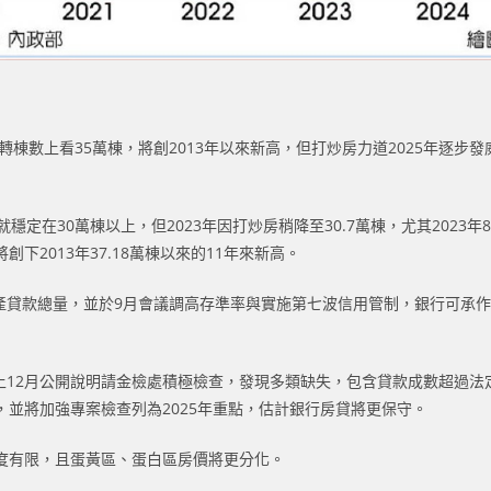
棟數上看35萬棟，將創2013年以來新高，但打炒房力道2025年逐步發威
起就穩定在30萬棟以上，但2023年因打炒房稍降至30.7萬棟，尤其202
將創下2013年37.18萬棟以來的11年來新高。
產貸款總量，並於9月會議調高存準率與實施第七波信用管制，銀行可承作
加上12月公開說明請金檢處積極檢查，發現多類缺失，包含貸款成數超過
並將加強專案檢查列為2025年重點，估計銀行房貸將更保守。
度有限，且蛋黃區、蛋白區房價將更分化。