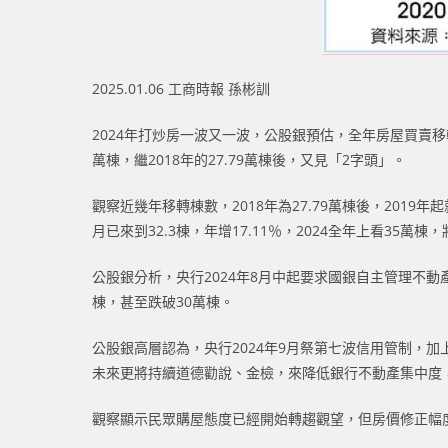
2025.01.06 工商時報 孫彬訓
2024年打炒房一波又一波，公股銀預估，全年房屋買賣移轉
萬棟，繼2018年的27.79萬棟後，又見「2字頭」。
觀察近幾年移轉棟數，2018年為27.79萬棟後，2019年
月已來到32.3棟，年增17.11％，2024全年上看35萬棟，
公股銀分析，央行2024年8月中起要求國銀自主管理不動
棟，甚至跌破30萬棟。
公股銀高層認為，央行2024年9月祭第七波信用管制，
未來更將持續道德勸說、金檢，來降低銀行不動產集中度，
觀察顯示民眾購屋態度已經開始轉趨觀望，但房價修正幅