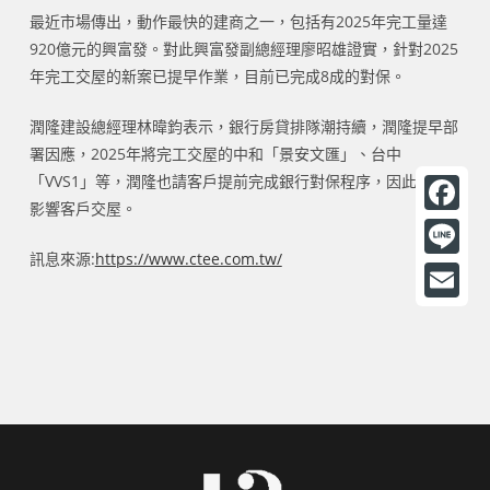
最近市場傳出，動作最快的建商之一，包括有2025年完工量達
920億元的興富發。對此興富發副總經理廖昭雄證實，針對2025
年完工交屋的新案已提早作業，目前已完成8成的對保。
潤隆建設總經理林暐鈞表示，銀行房貸排隊潮持續，潤隆提早部
署因應，2025年將完工交屋的中和「景安文匯」、台中
「VVS1」等，潤隆也請客戶提前完成銀行對保程序，因此不致
影響客戶交屋。
F
訊息來源:
https://www.ctee.com.tw/
a
L
c
i
E
e
n
m
b
e
a
o
i
o
l
k