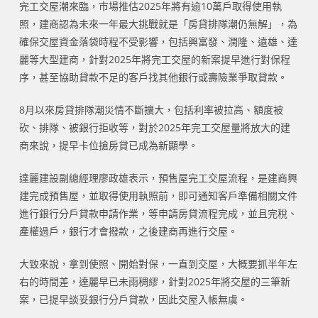
完工交屋潮來臨，市場推估2025年將有逾10萬戶取得使用執
照，建商認為未來一年最大挑戰就是「房貸排隊潮仍無解」，為
確保交屋資金落袋時程不受影響，包括興富發、潤隆、遠雄、達
麗等大型建商，針對2025年將完工交屋的新案提早進行對保程
序，甚至協助貸款不足的客戶找其他銀行或壽險業爭取貸款。
8月以來房貸排隊潮災情不斷擴大，包括利率被拉高、額度被
砍、排隊、被銀行拒收等，對於2025年完工交屋量將放大的建
商來說，提早卡位搶房貸已成為新顯學。
達麗建設副總經理廖政雄表示，預售屋完工交屋流程，是建商興
建完成預售屋，並取得使用執照前，即可通知客戶準備相關文件
進行銀行分戶貸款申請作業，等申請房貸流程完成，並且完稅、
產權過戶，銀行才會撥款，之後建商再進行交屋。
大致來說，拿到使照、開始對保，一直到交屋，大概要抓半年左
右的時間差，達麗早已未雨稠繆，針對2025年將交屋的三筆新
案，已提早談妥銀行分戶貸款，因此交屋入帳無虞。