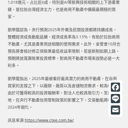
1,018億元，占比近6成，特別是AI等新興技術相關的上下游產業
鏈，是拉抬台灣經濟主力，也是商用不動產中擴廠最積極的買
家。
劉學龍認為，央行預測2025年外需及民間投資都將持續成長，
整體經濟成長動能延續，經濟成長率為3.13％，有助於拉抬商用
不動產，尤其是產業用途相關的使用需求。此外，金管會10月也
預告將會檢討修正保險業最低收益率限制，若是新制如期上路，
預期將放寬壽險業投資標準，對商用不動產市場來說勢必是一大
利多。
劉學龍指出，2025年最被看好最具潛力的商用不動產，在自用
買家的支撐之下，以廠辦、廠房以及倉儲物流需求，較為穩健，
由於可獲得較高的投資報酬率，對法人也較具吸引力。至於土
F
地，在央行不動產信用管制政策的影響之下，交易動能將較
a
2024年弱化。
L
c
i
E
訊息來源:
https://www.ctee.com.tw/
e
n