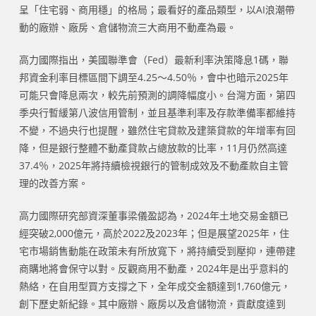
呈「住宅弱、商用穩」的格局；最看好的產品類型，以AI浪潮帶
動的廠辦、廠房、倉儲物流三大商用不動產為最。
高力國際指出，美國聯準會（Fed）最新利率決策降息1碼，聯
邦資金利率目標區間下調至4.25～4.50％，會中也暗示2025年
可能只會降息兩次，較先前預測的調降幅度小。台灣方面，第四
季央行暫緩第八波信用管制，並且基準利率及存款準備率都維持
不變，不過央行也提醒，雖然住宅貸款及建築貸款的年增率有回
降，但是銀行整體不動產貸款占總放款的比率，11月仍然高達
37.4％，2025年將持續檢視銀行的管制成效及不動產款自主管
理的改善方案。
高力國際研究部資深董事梁儀盈認為，2024年土地交易金額已
經突破2,000億元，高於2022及2023年；但是展望2025年，住
宅市場銷售動能在政策未有所放寬下，將持續受到壓抑，連帶建
商購地將會保守以對。反觀商用不動產，2024年是出乎意料的
熱絡，在自用型買方支撐之下，全年成交金額達到1,760億元，
創下歷史新紀錄。其中廠辦、廠房以及倉儲物流，貢獻度達到