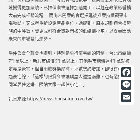
境變得更加嚴峻，已推個案會選擇加速開工，以趕在政策影響擴
大前完成相關流程。 而尚未開案的會選擇延後推案持續觀察市
場動態，又或者重新設定產品定位，她提到，原本規劃適合換屋
族的中坪數，變更成可符合貸款門檻的低總價小宅，以妥善因應
未來的市場變化走勢。
房仲公會全聯會也提到，特別是央行豪宅線的限制，台北市總價
7千萬以上、新北市總價6千萬以上，其他縣市總價達4千萬就被
定義是豪宅，但自用族群換屋時，坪數勢必增加，卻很有可能超
過豪宅線，「這樣的限貸令會讓購屋人進退兩難，也有懲罰三代
F
同堂居住之嫌，限縮大家一起住小宅。」
a
L
訊息來源:
https://news.housefun.com.tw/
c
i
E
e
n
m
b
e
a
o
i