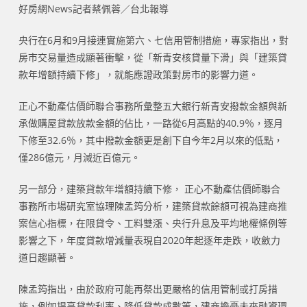
好房網News記者蔡佩蓉／台北報導
央行在6月和9月接連實施第六、七信用管制措施，專家指出，對
房市交易量造成顯著衝擊，從「新青安核貸量下滑」與「建築貸
款年增額持續下修」，就能應證政策對房市的影響力道。
正心不動產估價師聯合事務所彙整五大銀行新青安撥款金額與新
承做購屋貸款放款金額的佔比，一路從6月高點的40.9％，逐月
下修至32.6％，其中撥款金額更是創下自今年2月以來的低點，
僅286億元，月減近百億元。
另一部分，建築貸款年增額持續下修， 正心不動產估價師聯合
事務所市場研究室協理陳孟筠分析，建築貸款餘額可視為建商推
案信心指標，在限貸令、工料雙漲、央行升息及平均地權條例等
影響之下，年度貸款增減量表現自2020年起逐年走跌，收斂力
道日趨顯著。
陳孟筠指出，由於政府可能再祭出更嚴格的信用管制或打房措
施，例如提高貸款利率、降低貸款成數等，建商擔憂未來融資環