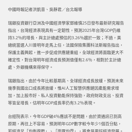
中國時報記者洪凱音、吳靜君／台北報導
瑞銀投資銀行亞洲及中國經濟學家鄧維慎25日發布最新研究報告
指出，台灣經濟表現具有一定韌性，預測2025年台灣GDP仍維
持3.2％的增長，與主計總處預估的3.26％趨於一致；不過，美
總統當選人川普明年走馬上任，法國保險集團科法斯報告指出，
保護主義興起，進一步促成供應鏈重組，全球經濟將面臨更大不
確定性，對台灣明年經濟成長預測值僅有2.6％，相對於主計總
處、外銀機構來得保守。
瑞銀指出，由於今年比較基期高、全球經濟成長放緩，預測未來
幾季我國出口成長將放緩，惟AI人工智慧供應鏈因產能需求增
加，加上股市好、私人投資動能保持強勁，政府財政支出、投資
等皆呈增長，估明年GDP成長率仍有3.2％表現。
台經院表示，今年GDP破4％應該不是問題，由於資通訊已到高
原期，再往上不容易，預測明年GDP數字較今年少1個百分點，
若經濟呈「均衡復甦」、「雨露均霑」，將會是更好經濟發展。