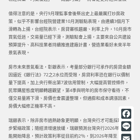
值得注意的是，央行9月理監事會後祭出史上最嚴厲打炒房政
策，似乎不影響台經院營建業10月測驗點表現，由連續3個月下
滑轉為上揚，台經院表示，房貸審核趨嚴、利率上升，10月房市
買氣低迷，交易量已經下滑，測驗點會上揚，主要來自公共建設
預算提升、高科技業者持續推進建廠計畫，營造業看好未來半年
景氣表現。
房市未來景氣看法，彰銀表示，考量部分銀行可承作的房貸金額
因逼近《銀行法》72之2水位而受限，房貸利率恐在銀行以價制
量下提高，加上央行祭出第7波信用管制，大幅提高管控條件，
民眾購屋態度明顯轉趨觀望，第4季與明年的房市保守看待，不
僅交易量將下滑、房價也會震盪整理，但通膨和成本調漲因素，
房價大幅修正機率不高。
瑞銀表示，除非房市過熱跡象更明顯，台灣央行才可能採取進一
F
步緊縮政策；隨經濟增速放緩，瑞銀預測台灣央行2026年才可
a
能開始降息，預計政策利率從目前約2％，到2026年降至
L