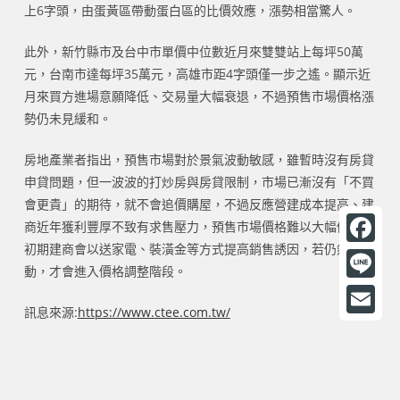
上6字頭，由蛋黃區帶動蛋白區的比價效應，漲勢相當驚人。
此外，新竹縣市及台中市單價中位數近月來雙雙站上每坪50萬
元，台南市達每坪35萬元，高雄市距4字頭僅一步之遙。顯示近
月來買方進場意願降低、交易量大幅衰退，不過預售市場價格漲
勢仍未見緩和。
房地產業者指出，預售市場對於景氣波動敏感，雖暫時沒有房貸
申貸問題，但一波波的打炒房與房貸限制，市場已漸沒有「不買
會更貴」的期待，就不會追價購屋，不過反應營建成本提高、建
商近年獲利豐厚不致有求售壓力，預售市場價格難以大幅修正，
初期建商會以送家電、裝潢金等方式提高銷售誘因，若仍然賣不
F
動，才會進入價格調整階段。
a
L
訊息來源:
https://www.ctee.com.tw/
c
i
E
e
n
m
b
e
a
o