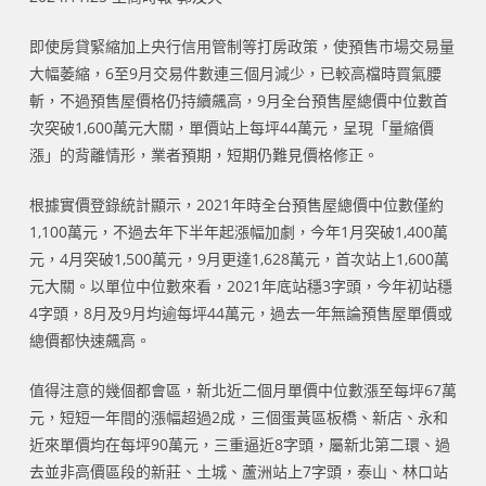
即使房貸緊縮加上央行信用管制等打房政策，使預售市場交易量
大幅萎縮，6至9月交易件數連三個月減少，已較高檔時買氣腰
斬，不過預售屋價格仍持續飆高，9月全台預售屋總價中位數首
次突破1,600萬元大關，單價站上每坪44萬元，呈現「量縮價
漲」的背離情形，業者預期，短期仍難見價格修正。
根據實價登錄統計顯示，2021年時全台預售屋總價中位數僅約
1,100萬元，不過去年下半年起漲幅加劇，今年1月突破1,400萬
元，4月突破1,500萬元，9月更達1,628萬元，首次站上1,600萬
元大關。以單位中位數來看，2021年底站穩3字頭，今年初站穩
4字頭，8月及9月均逾每坪44萬元，過去一年無論預售屋單價或
總價都快速飆高。
值得注意的幾個都會區，新北近二個月單價中位數漲至每坪67萬
元，短短一年間的漲幅超過2成，三個蛋黃區板橋、新店、永和
近來單價均在每坪90萬元，三重逼近8字頭，屬新北第二環、過
去並非高價區段的新莊、土城、蘆洲站上7字頭，泰山、林口站