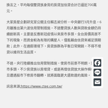
換言之，平均每個雙貸族身背的房貸加信貸合計已逼近700萬
元。
大家房屋企劃研究室公關主任賴志昶分析，中央銀行3月升息，6
月雖推出第六波信用管制措施，不過雙貸族人數與貸款金額仍持
續創新高，主要是反應新冠疫情以來房市多頭，全台房價高居不
下的現象，而資金較為有限的購屋人，僅能藉由信貸來補足頭期
款；此外，在通膨環境下，房貸族群為平衡日常開銷，不得不增
貸以維持生活品質。
不過，央行陸續推出信用管制措施，使房市前景不明朗，這波房
市多頭，不少房貸族以房增貸，或是再借信貸放大操作槓桿，一
F
旦遭遇股市下修房市翻轉，就將面臨更大還款違約風險。
a
L
c
訊息來源
:https://www.ctee.com.tw/
i
E
e
n
m
b
e
a