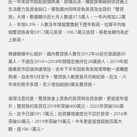
近一年來房市掀起追價熱潮，房價高漲，購屋族需藉由信貸補上
生活壓力及資金缺口，導致國內同時背負房貸及信貸的「雙貸
族」大增，數據顯示前七月人數達37.5萬人，一年內增加2.2萬
人、年增6.3％，人數及年增幅雙雙創下歷年新高，估算平均每
個雙貸族身背591.7萬元房貸、106.1萬元信貸，兩者金額均為史
上新高。
根據聯徵中心統計，國內雙貸族人數在2012年以前也曾超過30
萬人，不過在2014～2018年間穩定維持在28萬餘人，2019年起
隨著房市回溫快速增加，去年下半年因新青安政策帶動一波購屋
熱潮，自去年5月至今，雙貸族人數更是月月刷紀錄，近五、六
年來的房市多頭，至少增加超過8萬名雙貸族。
值得注意的是，雙貸族身上背負的房貸與信貸金額，更是逐年提
升；雙貸族的房貸在2018年突破400萬元、2022年突破500萬
元，迄今已達591.7萬元；信貸擴增速度也不亞於房貸，2016年
突破60萬元，2019年突破70萬元，今年更是首度超過百萬大
關，達106.1萬元。