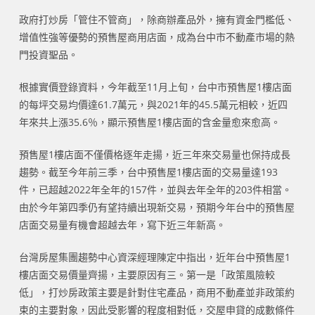
政府打炒房「管住不管商」，除商辦產品外，擁有資金門檻低、
增值性強等優勢的預售屋商用店面，成為台中市不動產市場的熱
門投資聖品。
根據實價登錄資料，今年截至11月上旬，台中市預售屋1樓店面
的每坪交易均價達61.7萬元，與2021年的45.5萬元相較，近四
年來共上漲35.6％，顯示預售屋1樓店面的含金量愈來愈高。
預售屋1樓店面不僅價格逐年走揚，近三年來交易量也保持成長
趨勢。截至今年前三季，台中預售屋1樓店面的交易量達193
件，已超越2022年全年的157件，並與去年全年的203件相當。
由於今年第四季仍有望持續出現新交易，預期今年台中的預售屋
店面交易量有機會超越去年，寫下近三年新高。
台灣房屋集團趨勢中心資深經理陳定中指出，近年台中預售屋1
樓店面交易價量齊揚，主要原因有三。第一是「政策風險較
低」，打炒房政策主要是針對住宅產品，商用不動產並非政策約
束的主要對象，因此受影響的程度相對低，交屋申貸的成數條件