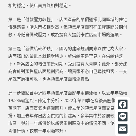
相對穩定，使店面買氣相對穩定。
第二是「付款壓力較輕」，店面產品的單價通常比同區域的住宅
價碼還貴，購入門檻相對高，但預售屋店面可在工程期間分期付
款，降低自備款壓力，成為投資人提前卡位店面市場的選項。
第三是「新供給較稀缺」，國內的建案規劃向來以住宅為大宗，
店面釋出的量能本就相對稀少，新供給更是罕見，在供給缺乏
下，新案店面的增值前景可期，受到投資人青睞；此外，部分建
商會針對預售屋店面規劃招商，讓買家不必自己尋找租客，一交
屋就有房租可收，也為預售屋店面增添賣點
進一步盤點台中近四年預售屋店面歷年單價漲幅，以去年年漲幅
19.2％最猛烈。陳定中分析，2022年第四季在疫後商圈復甦的
預期下，店面買氣也逐漸回升，使去年的預售屋店面交易價量俱
F
揚，加上去年釋出店面供給的新建案，多半集中於發展較成熟的
市區，與前一年新供給以新興重劃區為主的情況不同，使整體的
a
L
均價行情，較前一年明顯攀升。
c
i