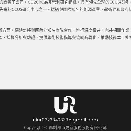
C）的商轉子公司。CO2CRC為非營利研究組織，具有領先全球的CCUS技
），該中心是全球最先進的CCUS研究中心之一。透過與國際知名的能源產業、學術界
術方面，德鎮盛將與國內外知名團隊合作，進行深度鑽井、完井相關作業
探、採樣分析與驗證，提供學術技術指導與協助商轉化，推動技術本土扎
uiur0227847333@gmail.com
Copyright © 聯創都市更新服務股份有限公司.