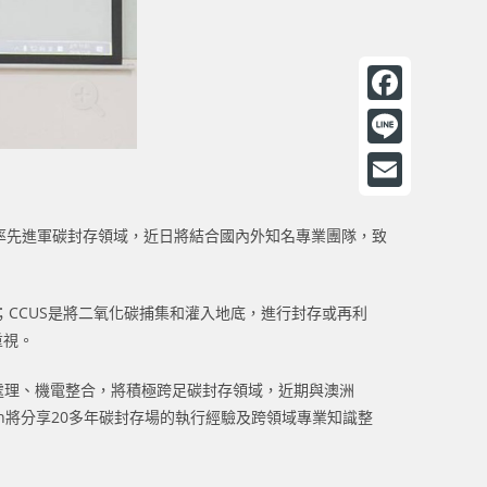
F
a
L
c
i
E
e
n
，率先進軍碳封存領域，近日將結合國內外知名專業團隊，致
m
b
e
a
o
i
CCUS是將二氧化碳捕集和灌入地底，進行封存或再利
o
重視。
l
k
處理、機電整合，將積極跨足碳封存領域，近期與澳洲
O2Tech將分享20多年碳封存場的執行經驗及跨領域專業知識整