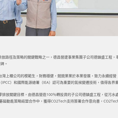
淨零排放路徑及策略的關鍵戰略之一，德昌營建事業集團子公司德鎮盛工程
程碑。
台灣上櫃公司的模範生，財務穩健，兢兢業業於本業發展，致力永續經營；
IPCC）和國際能源總署（IEA）認可為重要的氣候變遷技術，值得各界
零排放關鍵目標，由德昌營造100％轉投資的子公司德鎮盛工程，從污水
rgy Asia」碁鎰動能策略結盟合作中，獲得CO2Tech支持簽署合作意向書，C