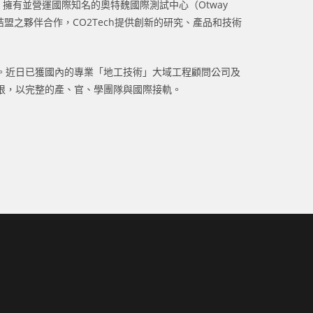
術，擁有並營運國際知名的奧特魏國際測試中心（Otway
和政府結盟之夥伴合作，CO2Tech提供創新的研究、產品和技術
。近日已獲國內的專業「地工技術」大域工程顧問公司及
根，以完整的產、官、學團隊與國際接軌。