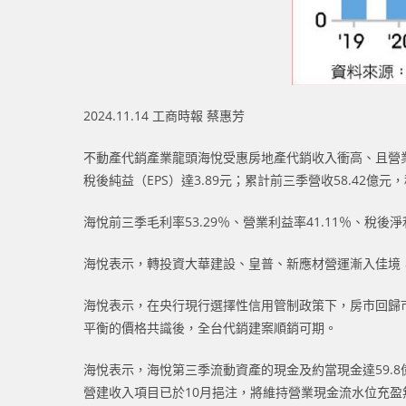
2024.11.14 工商時報 蔡惠芳
不動產代銷產業龍頭海悅受惠房地產代銷收入衝高、且營業成本控
稅後純益（EPS）達3.89元；累計前三季營收58.42億元，稅
海悅前三季毛利率53.29％、營業利益率41.11％、稅後淨
海悅表示，轉投資大華建設、皇普、新應材營運漸入佳境，
海悅表示，在央行現行選擇性信用管制政策下，房市回歸
平衡的價格共識後，全台代銷建案順銷可期。
海悅表示，海悅第三季流動資產的現金及約當現金達59.
營建收入項目已於10月挹注，將維持營業現金流水位充