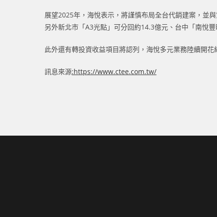
展望2025年，海悅表示，將謹慎布局全台代銷建案，並
另外新北市「A3光點」可分回約14.3億元、台中「南悅
此外還有轉投資收益項目將認列，海悅多元業務陸續開花
訊息來源
:https://www.ctee.com.tw/