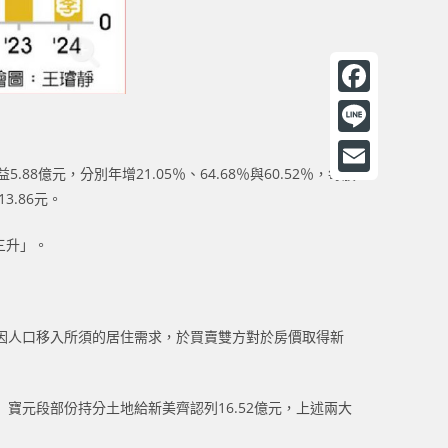
F
a
L
c
億元，分別年增21.05％、64.68％與60.52％，每股
i
E
3.86元。
e
n
m
b
e
率三升」。
a
o
i
o
l
k
因人口移入所須的居住需求，於買賣雙方對於房價取得新
寶元段部份持分土地給新美齊認列16.52億元，上述兩大