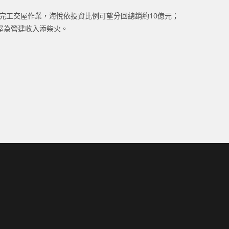
完工交屋作業，海悅依投資比例可望分回總銷約10億元；
交屋為營建收入添柴火。