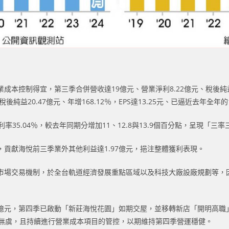
制得宜，第三季合併營收達19億元、營業淨利8.22億元、稅後純益5.88
後純益20.47億元、年增168.12％，EPS達13.25元、已逼近去年全年的1
利率35.04％，較去年同期分增加11、12.8與13.9個百分點，呈現「三
貢獻海悅前三季業外其他利益達1.97億元，挹注整體獲利表現。
市場交易機制，於全台軌道經濟發展重點區域以及科技大廠設廠規劃等，
8億元，第四季已啟動「新莊海悅花園」如期交屋，並移轉新店「開明高職」
盈無虞，且持續進行營業成本項目的管控，以期維持第四季營運穩健。