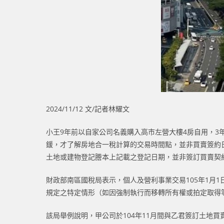
2024/11/12 文/記者林耀文
小王9年前以自家公司名義購入高市左營大樓4房自用，
鍰，才了解房地合一稅計算的交易時間點，並非買賣簽約
土地或建物登記謄本上記載之登記日期，並非簽訂買賣契
財政部南區國稅局表示，個人及營利事業交易105年1月
規定之特定情形（如因強制執行而移轉所有權或拍定取得
該局舉例說明，甲公司於104年11月間與乙君簽訂土地買