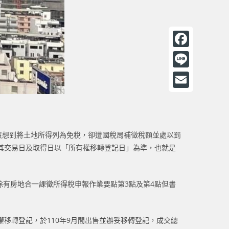
F
a
L
c
i
E
e
n
m
b
e
a
沒想到將土地所得列為免稅，卻遭國稅局補徵稅額並處以罰
o
i
其交易日及取得日以「所有權移轉登記日」為準，也就是
o
l
k
除有房地合一課徵所得稅申報作業要點第3點及第4點但書
有權移轉登記，於110年9月間出售並辦妥移轉登記，成交總