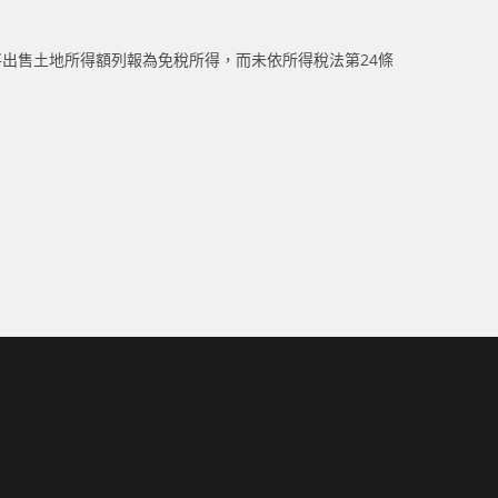
將出售土地所得額列報為免稅所得，而未依所得稅法第24條