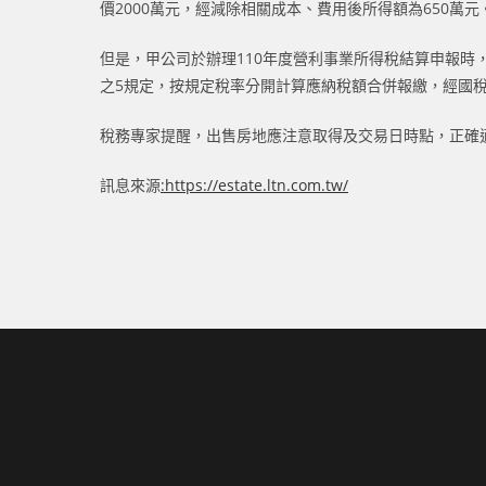
價2000萬元，經減除相關成本、費用後所得額為650萬元
但是，甲公司於辦理110年度營利事業所得稅結算申報時
之5規定，按規定稅率分開計算應納稅額合併報繳，經國
稅務專家提醒，出售房地應注意取得及交易日時點，正確
訊息來源
:
https://estate.ltn.com.tw/