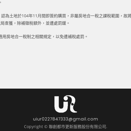
。
，認為土地於104年11月間即簽約購買，非屬房地合一稅之課稅範圍，故
稅局查獲，除補徵稅額外，並遭處罰鍰。
適用房地合一稅制之相關規定，以免遭補稅處罰。
uiur0227847333@gmail.com
Copyright © 聯創都市更新服務股份有限公司.